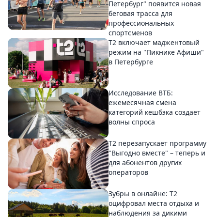
Петербург" появится новая
беговая трасса для
профессиональных
спортсменов
Т2 включает маджентовый
режим на "Пикнике Афиши"
в Петербурге
Исследование ВТБ:
ежемесячная смена
категорий кешбэка создает
волны спроса
Т2 перезапускает программу
"Выгодно вместе" – теперь и
для абонентов других
операторов
Зубры в онлайне: Т2
оцифровал места отдыха и
наблюдения за дикими