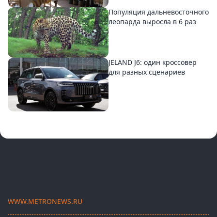
Популяция дальневосточного
леопарда выросла в 6 раз
JELAND J6: один кроссовер
для разных сценариев
WWW.METRONEWS.RU