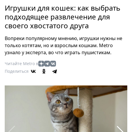
Петербург
Игрушки для кошек: как выбрать
Россия
подходящее развлечение для
Мир
своего хвостатого друга
Здоровье
Еда
Вопреки популярному мнению, игрушки нужны не
Туризм
только котятам, но и взрослым кошкам. Metro
Мода
узнало у эксперта, во что играть пушистикам.
Театр
Читайте Metro в
Кино
Поделиться
Афиша
Книги
Выставки
Пресс-
релизы
О
Metro
Стримы