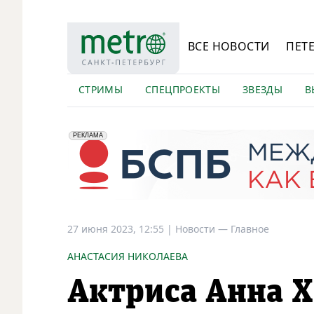
ВСЕ НОВОСТИ
ПЕТ
СТРИМЫ
СПЕЦПРОЕКТЫ
ЗВЕЗДЫ
В
erid: 2VfnxyFybV5
ПАО "Банк "Санкт-Петербург", ИНН: 7831000027
РЕКЛАМА
27 июня 2023, 12:55
|
Новости —
Главное
АНАСТАСИЯ НИКОЛАЕВА
Актриса Анна Х