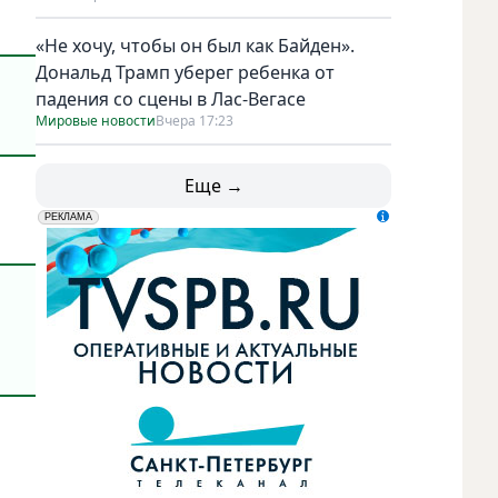
«Не хочу, чтобы он был как Байден».
Дональд Трамп уберег ребенка от
падения со сцены в Лас-Вегасе
Мировые новости
Вчера 17:23
Еще →
erid: LdtCK5udn
АО "ГАТР", ИНН: 7841320717
РЕКЛАМА
Фото: vk.com/annakhilkevich_ru.