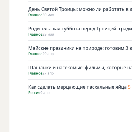
День Святой Троицы: можно ли работать в 
Главное
30 мая
Родительская суббота перед Троицей: трад
Главное
29 мая
Майские праздники на природе: готовим 3 в
Главное
29 апр
Шашлыки и насекомые: фильмы, которые н
Главное
27 апр
Как сделать мерцающие пасхальные яйца
5
Россия
9 апр