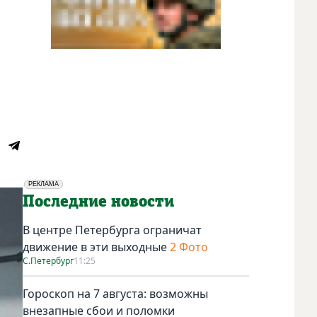
РЕКЛАМА
Социальная реклама
Последние новости
В центре Петербурга ограничат
движение в эти выходные
2 Фото
С.Петербург
11:25
Гороскоп на 7 августа: возможны
внезапные сбои и поломки