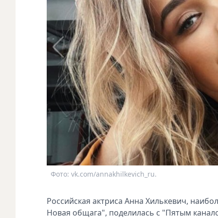
Фото: vk.com/annakhilkevich_ru.
Российская актриса Анна Хилькевич, наибол
Новая общага", поделилась с "Пятым канал