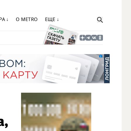
РА ↓
О METRO
ЕЩЕ ↓
а,