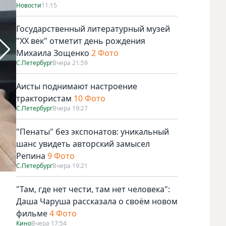
Новости
11:15
Государственный литературный музей
"ХХ век" отметит день рождения
Михаила Зощенко
2 Фото
С.Петербург
Вчера 21:59
Аисты поднимают настроение
трактористам
10 Фото
С.Петербург
Вчера 19:27
"Пенаты" без экспонатов: уникальный
шанс увидеть авторский замысел
Репина
9 Фото
С.Петербург
Вчера 19:21
"Там, где нет чести, там нет человека":
Даша Чаруша рассказала о своём новом
фильме
4 Фото
Кино
Вчера 17:54