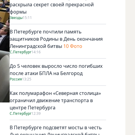
раскрыла секрет своей прекрасной
формы
Звезды
15:11
В Петербурге почтили память
защитников Родины в День окончания
Ленинградской битвы
10 Фото
С.Петербург
14:16
До 5 человек выросло число погибших
после атаки БПЛА на Белгород
Россия
13:25
Как полумарафон «Северная столица»
ограничил движение транспорта в
центре Петербурга
С.Петербург
12:39
В Петербурге подсветят мосты в честь
Дня окончания Ленинградской битвы