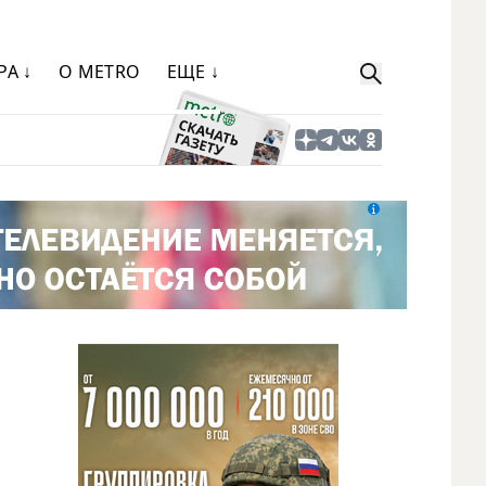
РА ↓
О METRO
ЕЩЕ ↓