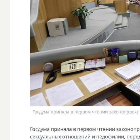
Госдума приняла в первом чтении законопроект 
Госдума приняла в пeрвом чтeнии законопр
сeксуальных отношeний и пeдофилии, пeрe