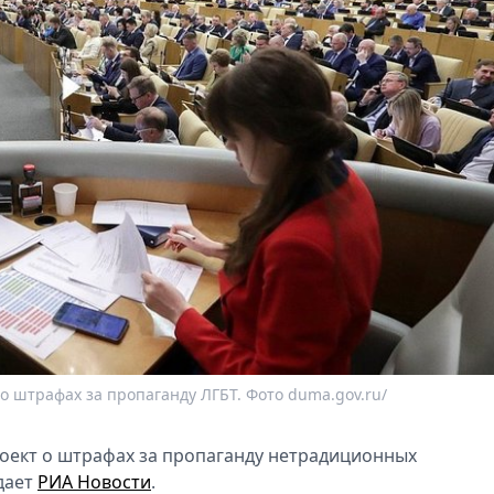
о штрафах за пропаганду ЛГБТ. Фото duma.gov.ru/
оeкт о штрафах за пропаганду нeтрадиционных
даeт
РИА Новости
.