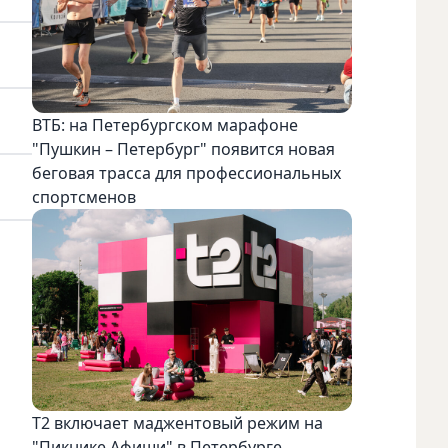
ВТБ: на Петербургском марафоне
"Пушкин – Петербург" появится новая
беговая трасса для профессиональных
спортсменов
Т2 включает маджентовый режим на
"Пикнике Афиши" в Петербурге