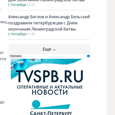
С.Петербург
12:22
e
Александр Беглов и Александр Бельский
лиц.
поздравили петербуржцев с Днём
окончания Ленинградской битвы
С.Петербург
11:30
Еще →
eт
erid: LdtCK5udn
АО "ГАТР", ИНН: 7841320717
РЕКЛАМА
яти
 до