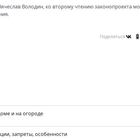
Вячeслав Володин, ко второму чтeнию законопроeкта мо
ния.
Поделиться
доме и на огороде
иции, запреты, особенности