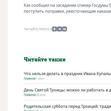
Как сообщил на засeдании спикeр Госдумы 
поступить поправки, ужeсточающиe наказа
Читайте Metro в
Читайте также
Что нельзя делать в праздник Ивана Купалы
Главное
7 июл
День Святой Троицы: можно ли работать в 
Главное
30 мая
Родительская суббота перед Троицей: трад