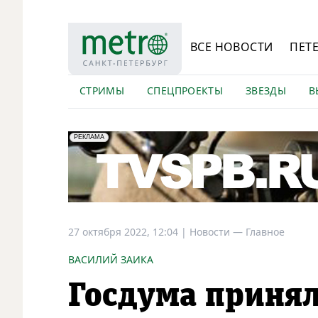
ВСЕ НОВОСТИ
ПЕТ
СТРИМЫ
СПЕЦПРОЕКТЫ
ЗВЕЗДЫ
В
erid: LdtCK5Efv
АО "ГАТР", ИНН: 7841320717
РЕКЛАМА
27 октября 2022, 12:04
|
Новости —
Главное
ВАСИЛИЙ ЗАИКА
Госдума принял