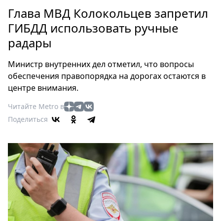
Петербург
Глава МВД Колокольцев запретил
Россия
ГИБДД использовать ручные
Мир
радары
Здоровье
Еда
Министр внутренних дел отметил, что вопросы
Туризм
обеспечения правопорядка на дорогах остаются в
Мода
центре внимания.
Театр
Читайте Metro в
Кино
Поделиться
Афиша
Книги
Выставки
Пресс-
релизы
О
Metro
Стримы