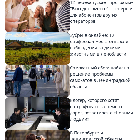
Т2 перезапускает программу
"Выгодно вместе" – теперь и
для абонентов других
операторов
Зубры в онлайне: Т2
оцифровал места отдыха и
наблюдения за дикими
животными в Ленобласти
Самокатный сбор: найдено
решение проблемы
самокатов в Ленинградской
области
Блогер, которого хотят
оштрафовать за ремонт
дорог, встретился с «Новыми
людьми»
В Петербурге и
Ленинградской области