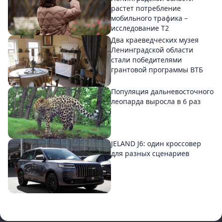
растет потребление
мобильного трафика –
исследование T2
Два краеведческих музея
Ленинградской области
стали победителями
грантовой программы ВТБ
Популяция дальневосточного
леопарда выросла в 6 раз
JELAND J6: один кроссовер
для разных сценариев