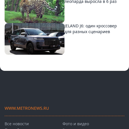
леопарда выросла в 6 раз
JELAND J6: один кроссовер
для разных сценариев
WWW.METRONEWS.RU
Все новости
Фото и видео