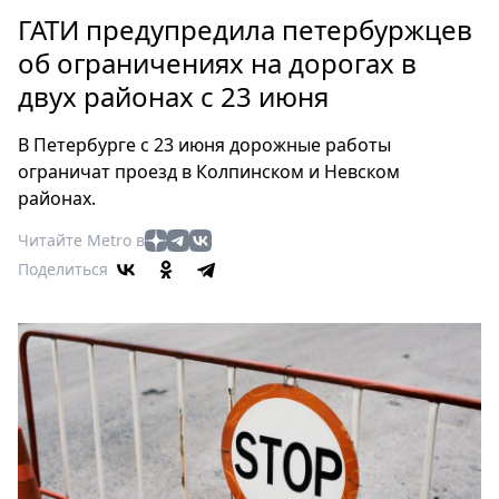
Петербург
ГАТИ предупредила петербуржцев
Россия
об ограничениях на дорогах в
Мир
двух районах с 23 июня
Здоровье
Еда
В Петербурге с 23 июня дорожные работы
Туризм
ограничат проезд в Колпинском и Невском
Мода
районах.
Театр
Читайте Metro в
Кино
Поделиться
Афиша
Книги
Выставки
Пресс-
релизы
О
Metro
Стримы