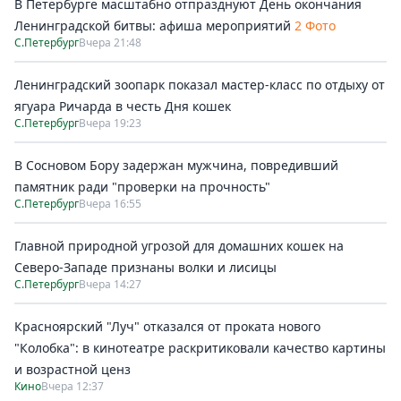
В Петербурге масштабно отпразднуют День окончания
Ленинградской битвы: афиша мероприятий
2 Фото
С.Петербург
Вчера 21:48
Ленинградский зоопарк показал мастер-класс по отдыху от
ягуара Ричарда в честь Дня кошек
С.Петербург
Вчера 19:23
В Сосновом Бору задержан мужчина, повредивший
памятник ради "проверки на прочность"
С.Петербург
Вчера 16:55
Главной природной угрозой для домашних кошек на
Северо-Западе признаны волки и лисицы
С.Петербург
Вчера 14:27
Красноярский "Луч" отказался от проката нового
"Колобка": в кинотеатре раскритиковали качество картины
и возрастной ценз
Кино
Вчера 12:37