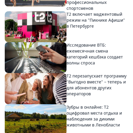
профессиональных
спортсменов
Т2 включает маджентовый
режим на "Пикнике Афиши"
в Петербурге
Исследование ВТБ:
ежемесячная смена
категорий кешбэка создает
волны спроса
Т2 перезапускает программу
"Выгодно вместе" – теперь и
для абонентов других
операторов
Зубры в онлайне: Т2
оцифровал места отдыха и
наблюдения за дикими
животными в Ленобласти