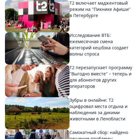
Т2 включает маджентовый
режим на "Пикнике Афиши"
в Петербурге
Исследование ВТБ:
ежемесячная смена
категорий кешбэка создает
волны спроса
Т2 перезапускает программу
"Выгодно вместе" – теперь и
для абонентов других
операторов
Зубры в онлайне: Т2
оцифровал места отдыха и
наблюдения за дикими
животными в Ленобласти
Самокатный сбор: найдено
решение проблемы