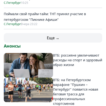
С.Петербург
10:25
Поймали свой прайм-тайм: ТНТ принял участие в
петербургском "Пикнике Афиши"
С.Петербург
Вчера 23:22
Еще →
Анонсы
ВТБ: россияне увеличивают
расходы на спорт и здоровый
образ жизни
ВТБ: на Петербургском
марафоне "Пушкин –
Петербург" появится новая
беговая трасса для
профессиональных
спортсменов