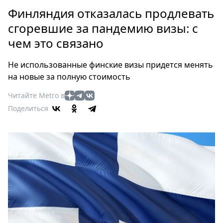
Петербург
Финляндия отказалась продлевать
Россия
сгоревшие за пандемию визы: с
Мир
чем это связано
Здоровье
Еда
Не использованные финские визы придется менять
Туризм
на новые за полную стоимость
Мода
Читайте Metro в
Театр
Поделиться
Кино
Афиша
Книги
Выставки
Пресс-
релизы
О
Metro
Стримы