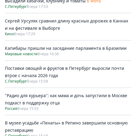
высадили кабачки, клубнику и томаты
6 Фото
С.Петербург
Вчера 17:53
Сергей Урсуляк сравнил длину красных дорожек в Каннах
и на фестивале в Выборге
Кино
Вчера 17:29
Капибары пришли на заседание парламента в Бразилии
Мировые новости
Вчера 16:36
Поставки овощей и фруктов в Петербург выросли почти
втрое с начала 2026 года
С.Петербург
Вчера 15:58
"Радио для курьера": как мама и дочь запустили в Москве
подкаст в поддержку отца
Россия
Вчера 15:55
В музее-усадьбе «Пенаты» в Репино завершили основную
реставрацию
С.Петербург
Вчера 15:18