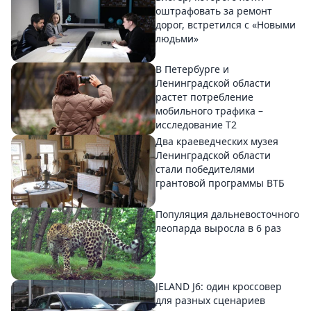
оштрафовать за ремонт
дорог, встретился с «Новыми
людьми»
В Петербурге и
Ленинградской области
растет потребление
мобильного трафика –
исследование T2
Два краеведческих музея
Ленинградской области
стали победителями
грантовой программы ВТБ
Популяция дальневосточного
леопарда выросла в 6 раз
JELAND J6: один кроссовер
для разных сценариев