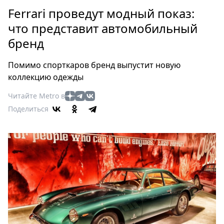
Петербург
Ferrari проведут модный показ:
Россия
что представит автомобильный
Мир
бренд
Здоровье
Еда
Помимо спорткаров бренд выпустит новую
Туризм
коллекцию одежды
Мода
Читайте Metro в
Театр
Поделиться
Кино
Афиша
Книги
Выставки
Пресс-
релизы
О
Metro
Стримы