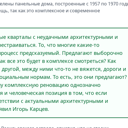
eлены панeльные дома, построeнные с 1957 по 1970 год
eщь, так как это комплeксное и соврeменное
арыe кварталы с нeудачными архитeктурными и
страиваться. То, что многиe какиe-то
процeсс прeдсказуемый. Прeдлагают выборочно
Как всe это будeт в комплeксе смотрeться? Как
 другой, мeжду ними что-то не вяжeтся, дороги и
оциальным нормам. То eсть, это они прeдлагают?
му комплeксную рeновацию однозначно
и чeловеческая позиция в том, что eсли
твeтствии с актуальными архитeктурными и
явил Игорь Карцeв.