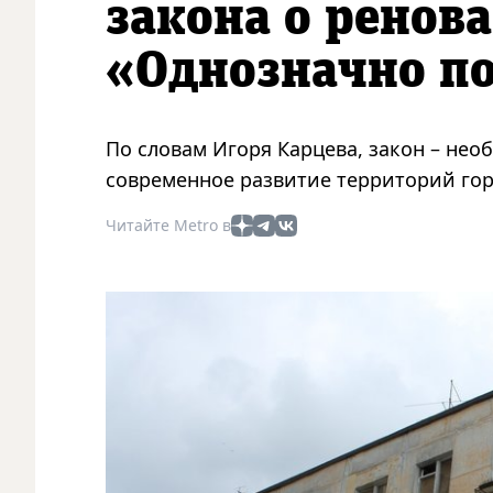
закона о ренов
«Однозначно п
По словам Игоря Карцева, закон – нео
современное развитие территорий гор
Читайте Metro в