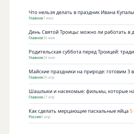
Что нельзя делать в праздник Ивана Купалы
Главное
7 июл
День Святой Троицы: можно ли работать в 
Главное
30 мая
Родительская суббота перед Троицей: трад
Главное
29 мая
Майские праздники на природе: готовим 3 в
Главное
29 апр
Шашлыки и насекомые: фильмы, которые н
Главное
27 апр
Как сделать мерцающие пасхальные яйца
5
Россия
9 апр