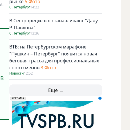
рынке
5 Фото
ы.
С.Петербург
14:22
В Сестрорецке восстанавливают "Дачу
Р. Павлова"
С.Петербург
13:36
ВТБ: на Петербургском марафоне
"Пушкин – Петербург" появится новая
беговая трасса для профессиональных
спортсменов
3 Фото
Новости
12:52
 В
Еще →
erid: LdtCK5udn
АО "ГАТР", ИНН: 7841320717
РЕКЛАМА