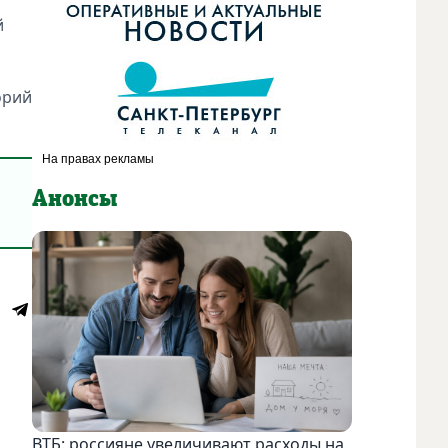
й
орий
Анонсы
ВТБ: россияне увеличивают расходы на