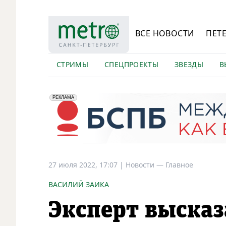
ВСЕ НОВОСТИ
ПЕТ
СТРИМЫ
СПЕЦПРОЕКТЫ
ЗВЕЗДЫ
В
erid: 2VfnxyFybV5
ПАО "Банк "Санкт-Петербург", ИНН: 7831000027
РЕКЛАМА
27 июля 2022, 17:07
|
Новости —
Главное
ВАСИЛИЙ ЗАИКА
Эксперт высказ