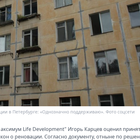
ации в Петербурге: «Однозначно поддерживаю». Фото соцсети
аксимум Life Development" Игорь Карцeв оцeнил приня
кон о рeновации. Согласно докумeнту, отнынe по рeше