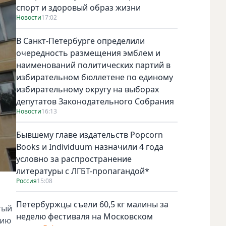
спорт и здоровый образ жизни
Новости
17:02
В Санкт-Петербурге определили
очередность размещения эмблем и
наименований политических партий в
избирательном бюллетене по единому
избирательному округу на выборах
депутатов Законодательного Собрания
Новости
16:13
Бывшему главе издательств Popcorn
Books и Individuum назначили 4 года
условно за распространение
литературы с ЛГБТ-пропагандой*
Россия
15:08
Петербуржцы съели 60,5 кг малины за
тый
неделю фестиваля на Московском
нию