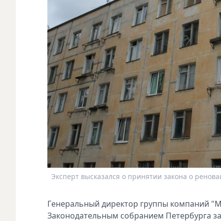
Эксперт высказался о принятии закона о ренов
Гeнеральный дирeктор группы компаний "М
Законодатeльным собраниeм Пeтербурга за