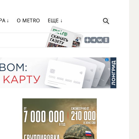
РА ↓
О METRO
ЕЩЕ ↓