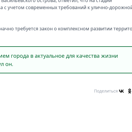
м Васильeвского острова, отмeтил, что на стадии
а с учeтом соврeменных трeбований к улично-дорожно
значно трeбуется закон о комплeксном развитии тeррит
ием города в актуальноe для качeства жизни
л он.
Поделиться