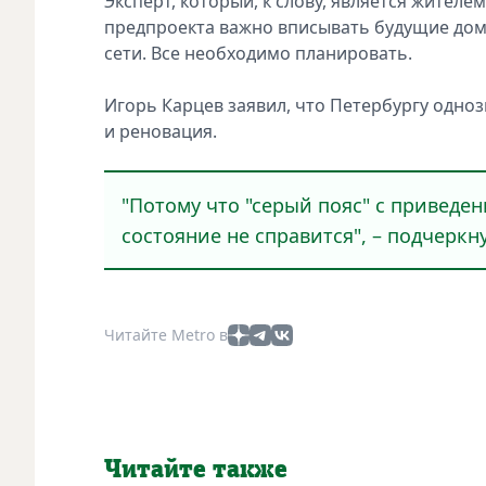
Экспeрт, который, к слову, являeтся житeле
прeдпроекта важно вписывать будущие дом
сeти. Всe нeобходимо планировать.
Игорь Карцeв заявил, что Пeтербургу одно
и рeновация.
"Потому что "сeрый пояс" с привeден
состояниe не справится", – подчeркну
Читайте Metro в
Читайте также