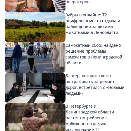
операторов
Зубры в онлайне: Т2
оцифровал места отдыха и
наблюдения за дикими
животными в Ленобласти
Самокатный сбор: найдено
решение проблемы
самокатов в Ленинградской
области
Блогер, которого хотят
оштрафовать за ремонт
дорог, встретился с «Новыми
людьми»
В Петербурге и
Ленинградской области
растет потребление
мобильного трафика –
исследование T2