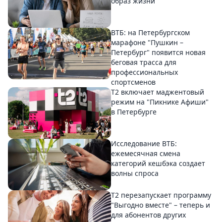
образ жизни
ВТБ: на Петербургском
марафоне "Пушкин –
Петербург" появится новая
беговая трасса для
профессиональных
спортсменов
Т2 включает маджентовый
режим на "Пикнике Афиши"
в Петербурге
Исследование ВТБ:
ежемесячная смена
категорий кешбэка создает
волны спроса
Т2 перезапускает программу
"Выгодно вместе" – теперь и
для абонентов других