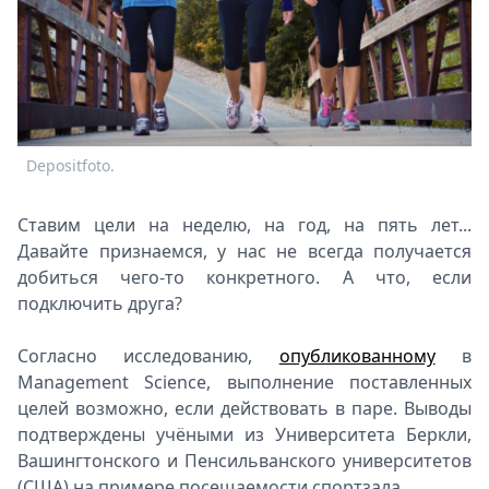
Спецпроекты
Звезды
Выборы
2026
Скачай
Metro
Depositfoto.
Ставим цели на неделю, на год, на пять лет...
Давайте признаемся, у нас не всегда получается
добиться чего-то конкретного. А что, если
подключить друга?
Согласно исследованию,
опубликованному
в
Management Science, выполнение поставленных
целей возможно, если действовать в паре. Выводы
подтверждены учёными из Университета Беркли,
Вашингтонского и Пенсильванского университетов
(США) на примере посещаемости спортзала.