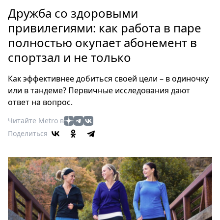
Петербург
Дружба со здоровыми
Россия
привилегиями: как работа в паре
Мир
полностью окупает абонемент в
Здоровье
спортзал и не только
Еда
Туризм
Как эффективнее добиться своей цели – в одиночку
Мода
или в тандеме? Первичные исследования дают
Театр
ответ на вопрос.
Кино
Читайте Metro в
Афиша
Поделиться
Книги
Выставки
Пресс-
релизы
О
Metro
Стримы