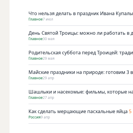
Что нельзя делать в праздник Ивана Купалы
Главное
7 июл
День Святой Троицы: можно ли работать в 
Главное
30 мая
Родительская суббота перед Троицей: трад
Главное
29 мая
Майские праздники на природе: готовим 3 в
Главное
29 апр
Шашлыки и насекомые: фильмы, которые н
Главное
27 апр
Как сделать мерцающие пасхальные яйца
5
Россия
9 апр