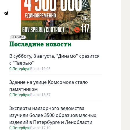
РЕКЛАМА
Социальная реклама
Последние новости
В субботу, 8 августа, "Динамо" сразится
с "Тверью"
С.Петербург
Вчера 19:03
Здание на улице Комсомола стало
памятником
С.Петербург
Вчера 18:57
Эксперты надзорного ведомства
изучили более 3500 образцов мясных
изделий в Петербурге и Ленобласти
С.Петербург
Вчера 17:10