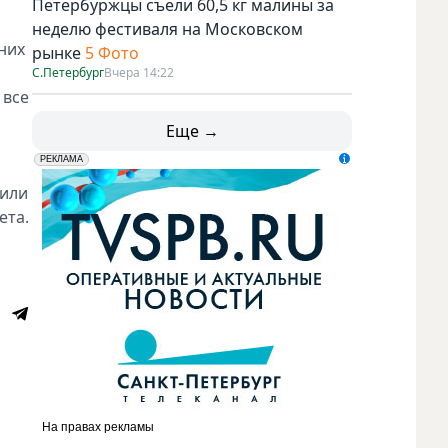
Петербуржцы съели 60,5 кг малины за
неделю фестиваля на Московском
них
рынке
5 Фото
С.Петербург
Вчера 14:22
 все
Еще →
erid: LdtCK5udn
АО "ГАТР", ИНН: 7841320717
РЕКЛАМА
 или
ета.