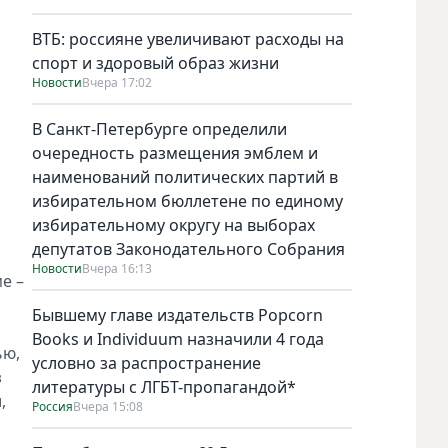
ВТБ: россияне увеличивают расходы на
спорт и здоровый образ жизни
Новости
Вчера 17:02
В Санкт-Петербурге определили
очередность размещения эмблем и
наименований политических партий в
избирательном бюллетене по единому
избирательному округу на выборах
депутатов Законодательного Собрания
Новости
Вчера 16:13
е –
Бывшему главе издательств Popcorn
Books и Individuum назначили 4 года
ью,
условно за распространение
з
литературы с ЛГБТ-пропагандой*
,
Россия
Вчера 15:08