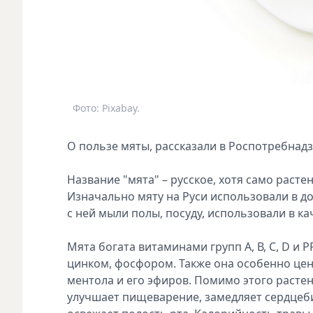
Фото: Pixabay.
О пользе мяты, рассказали в Роспотребнадз
Название "мята" – русское, хотя само расте
Изначально мяту на Руси использовали в до
с ней мыли полы, посуду, использовали в ка
Мята богата витаминами групп А, В, C, D и 
цинком, фосфором. Также она особенно цен
ментола и его эфиров. Помимо этого раст
улучшает пищеварение, замедляет сердцеби