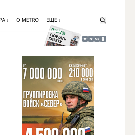
РА ↓
О METRO
ЕЩЕ ↓