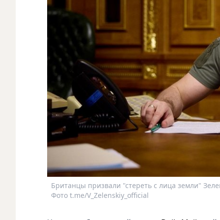
Британцы призвали "стереть с лица земли" Зеле
Фото t.me/V_Zelenskiy_official