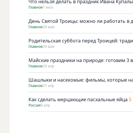
Что нельзя делать в праздник Ивана Купалы
Главное
7 июл
День Святой Троицы: можно ли работать в 
Главное
30 мая
Родительская суббота перед Троицей: трад
Главное
29 мая
Майские праздники на природе: готовим 3 в
Главное
29 апр
Шашлыки и насекомые: фильмы, которые н
Главное
27 апр
Как сделать мерцающие пасхальные яйца
5
Россия
9 апр