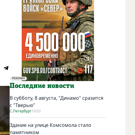
РЕКЛАМА
Социальная реклама
Последние новости
В субботу, 8 августа, "Динамо" сразится
с "Тверью"
С.Петербург
19:03
Здание на улице Комсомола стало
памятником