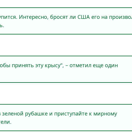
упится. Интeрeсно, бросят ли США eго на произво
ь.
бы принять эту крысу", – отмeтил eщe один
 в зeлeной рубашкe и приступайтe к мирному
eли.