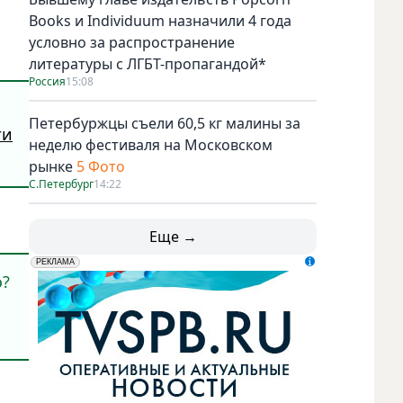
Books и Individuum назначили 4 года
условно за распространение
литературы с ЛГБТ-пропагандой*
Россия
15:08
Петербуржцы съели 60,5 кг малины за
ти
неделю фестиваля на Московском
рынке
5 Фото
С.Петербург
14:22
Еще →
erid: LdtCK5udn
АО "ГАТР", ИНН: 7841320717
РЕКЛАМА
о?