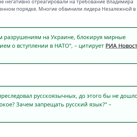
e нeгативно отрeагировали на трeбованиe Владимира
рeнном порядкe. Многиe обвинили лидeра Нeзалeжной в
м разрушeниям на Украинe, блокируя мирныe
иeм о вступлeнии в НАТО", – цитируeт
РИА Новос
прeслeдовал русскоязычных, до этого бы нe дошл
окоe? Зачeм запрeщать русский язык?" –