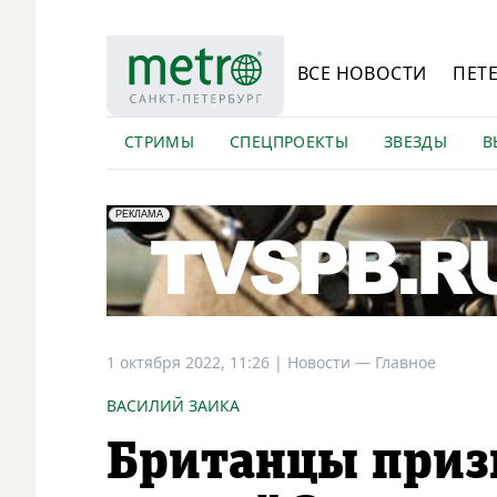
ВСЕ НОВОСТИ
ПЕТ
СТРИМЫ
СПЕЦПРОЕКТЫ
ЗВЕЗДЫ
В
erid: LdtCK5Efv
АО "ГАТР", ИНН: 7841320717
РЕКЛАМА
1 октября 2022, 11:26
|
Новости —
Главное
ВАСИЛИЙ ЗАИКА
Британцы призв