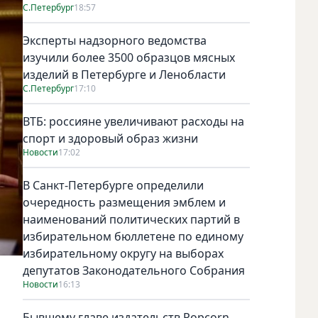
С.Петербург
18:57
Эксперты надзорного ведомства
изучили более 3500 образцов мясных
изделий в Петербурге и Ленобласти
С.Петербург
17:10
ВТБ: россияне увеличивают расходы на
спорт и здоровый образ жизни
Новости
17:02
В Санкт-Петербурге определили
очередность размещения эмблем и
наименований политических партий в
избирательном бюллетене по единому
избирательному округу на выборах
депутатов Законодательного Собрания
Новости
16:13
Бывшему главе издательств Popcorn