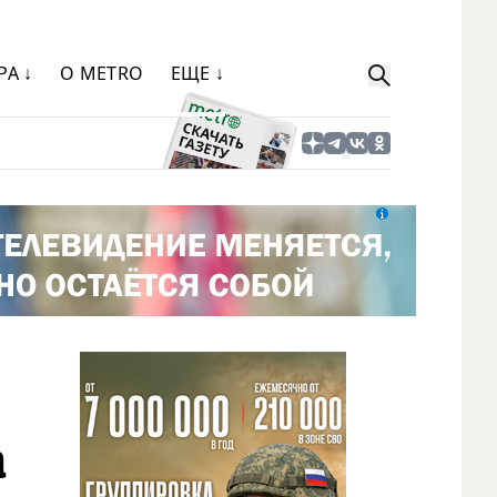
РА ↓
О METRO
ЕЩЕ ↓
а