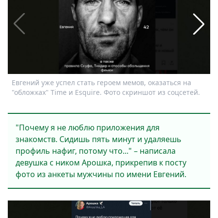
Спецпроекты
Звезды
Выборы
2026
Скачай
Metro
Евгений уже успел стать героем мемов, оказаться на
Б
"обложках" Time и Esquire. Фото скриншот из соцсетей.
и
"Почему я не люблю приложения для
знакомств. Сидишь пять минут и удаляешь
профиль нафиг, потому что..." – написала
девушка с ником Арошка, прикрепив к посту
фото из анкеты мужчины по имени Евгений.