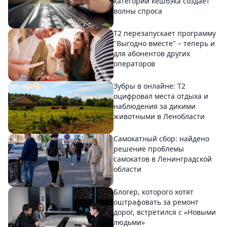
категорий кешбэка создает
волны спроса
Т2 перезапускает программу
"Выгодно вместе" – теперь и
для абонентов других
операторов
Зубры в онлайне: Т2
оцифровал места отдыха и
наблюдения за дикими
животными в Ленобласти
Самокатный сбор: найдено
решение проблемы
самокатов в Ленинградской
области
Блогер, которого хотят
оштрафовать за ремонт
дорог, встретился с «Новыми
людьми»