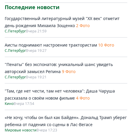
Последние новости
Государственный литературный музей "ХХ век" отметит
день рождения Михаила Зощенко
2 Фото
С.Петербург
Вчера 21:59
Аисты поднимают настроение трактористам
10 Фото
С.Петербург
Вчера 19:27
"Пенаты" без экспонатов: уникальный шанс увидеть
авторский замысел Репина
9 Фото
С.Петербург
Вчера 19:21
"Там, где нет чести, там нет человека": Даша Чаруша
рассказала о своём новом фильме
4 Фото
Кино
Вчера 17:54
«Не хочу, чтобы он был как Байден». Дональд Трамп уберег
ребенка от падения со сцены в Лас-Вегасе
Мировые новости
Вчера 17:23