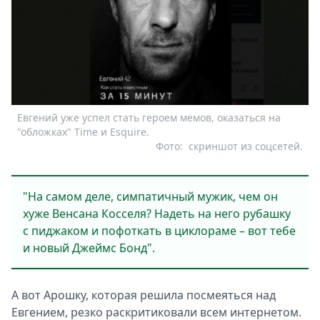
Евгений уже успел стать героем мемов, оказаться на
"обложках" Time и Esquire.
Фото:
скриншот из соцсетей.
"На самом деле, симпатичный мужик, чем он
хуже Венсана Косселя? Надеть на него рубашку
с пиджаком и пофоткать в циклораме – вот тебе
и новый Джеймс Бонд".
А вот Арошку, которая решила посмеяться над
Евгением, резко раскритиковали всем интернетом.