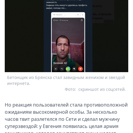
Бетонщик из Брянска стал завидным женихом и звездой
интернета.
Фото:
скриншот из соцсетей.
Но реакция пользователей стала противоположной
ожиданиям высокомерной особы. За несколько
часов твит разлетелся по Сети и сделал мужчину
суперзвездой: у Евгения появилась целая армия