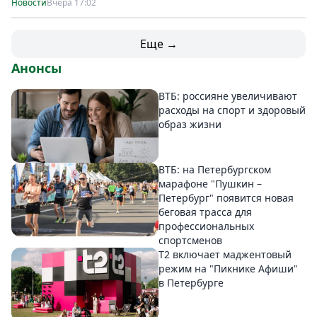
Новости
Вчера 17:02
Еще →
Анонсы
ВТБ: россияне увеличивают
расходы на спорт и здоровый
образ жизни
ВТБ: на Петербургском
марафоне "Пушкин –
Петербург" появится новая
беговая трасса для
профессиональных
спортсменов
Т2 включает маджентовый
режим на "Пикнике Афиши"
в Петербурге