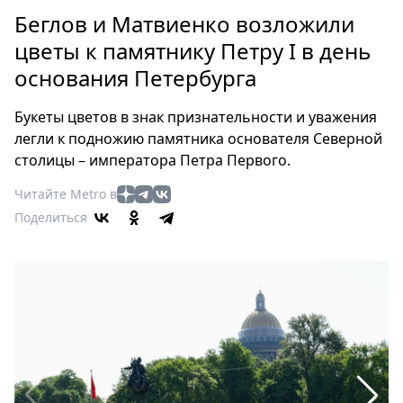
Петербург
Беглов и Матвиенко возложили
Россия
цветы к памятнику Петру I в день
Мир
основания Петербурга
Здоровье
Еда
Букеты цветов в знак признательности и уважения
Туризм
легли к подножию памятника основателя Северной
Мода
столицы – императора Петра Первого.
Театр
Читайте Metro в
Кино
Поделиться
Афиша
Книги
Выставки
Пресс-
релизы
О
Metro
Стримы