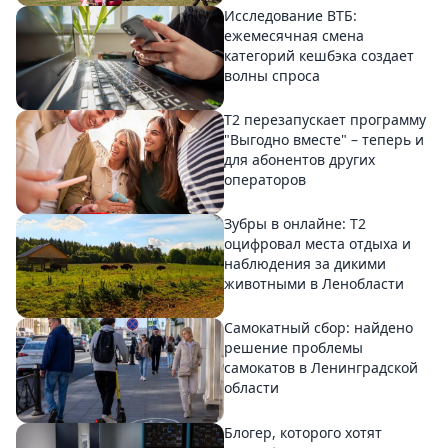
Исследование ВТБ:
ежемесячная смена
категорий кешбэка создает
волны спроса
Т2 перезапускает программу
"Выгодно вместе" – теперь и
для абонентов других
операторов
Зубры в онлайне: Т2
оцифровал места отдыха и
наблюдения за дикими
животными в Ленобласти
Самокатный сбор: найдено
решение проблемы
самокатов в Ленинградской
области
Блогер, которого хотят