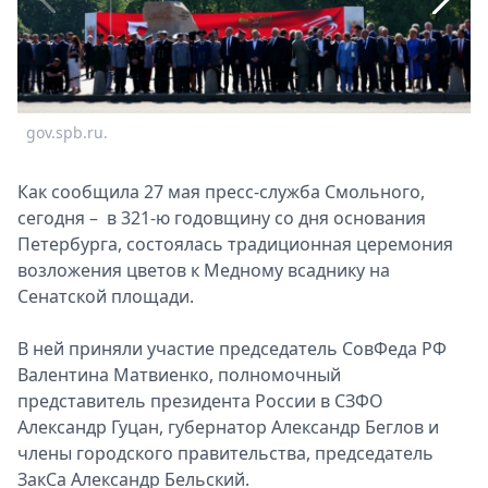
Спецпроекты
Звезды
Выборы
2026
Скачай
gov.spb.ru.
g
Metro
Как сообщила 27 мая пресс-служба Смольного,
сегодня – в 321-ю годовщину со дня основания
Петербурга, состоялась традиционная церемония
возложения цветов к Медному всаднику на
Сенатской площади.
В ней приняли участие председатель СовФеда РФ
Валентина Матвиенко, полномочный
представитель президента России в СЗФО
Александр Гуцан, губернатор Александр Беглов и
члены городского правительства, председатель
ЗакСа Александр Бельский.