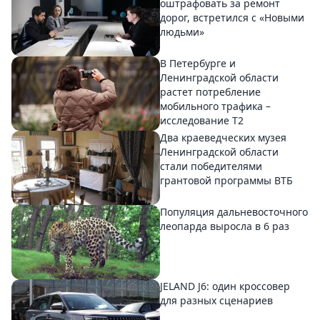
оштрафовать за ремонт
дорог, встретился с «Новыми
людьми»
В Петербурге и
Ленинградской области
растет потребление
мобильного трафика –
исследование T2
Два краеведческих музея
Ленинградской области
стали победителями
грантовой программы ВТБ
Популяция дальневосточного
леопарда выросла в 6 раз
JELAND J6: один кроссовер
для разных сценариев