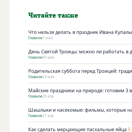
Читайте также
Что нельзя делать в праздник Ивана Купалы
Главное
7 июл
День Святой Троицы: можно ли работать в 
Главное
30 мая
Родительская суббота перед Троицей: трад
Главное
29 мая
Майские праздники на природе: готовим 3 в
Главное
29 апр
Шашлыки и насекомые: фильмы, которые н
Главное
27 апр
Как сделать мерцающие пасхальные яйца
5