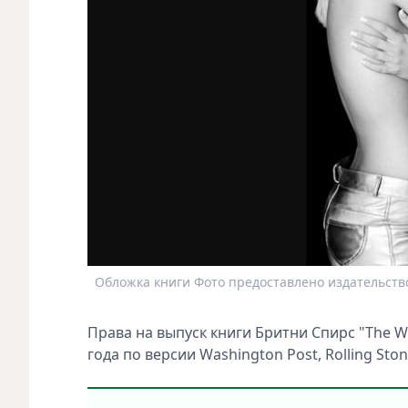
Обложка книги Фото предоставлено издательств
Права на выпуск книги Бритни Спирс "The 
года по версии Washington Post, Rolling Sto