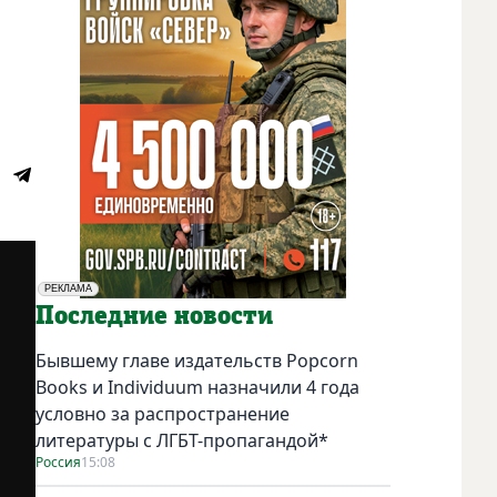
РЕКЛАМА
Социальная реклама
Последние новости
Бывшему главе издательств Popcorn
Books и Individuum назначили 4 года
условно за распространение
литературы с ЛГБТ-пропагандой*
Россия
15:08