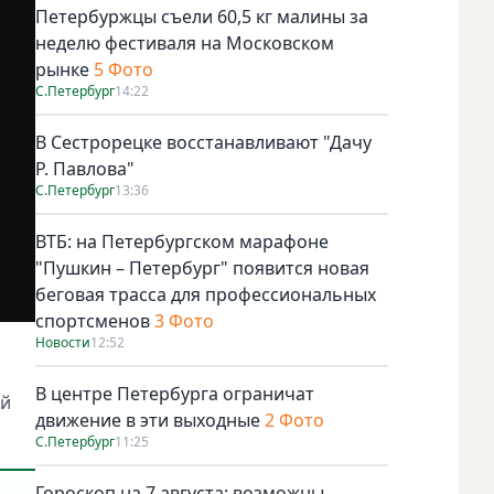
Петербуржцы съели 60,5 кг малины за
неделю фестиваля на Московском
рынке
5 Фото
С.Петербург
14:22
В Сестрорецке восстанавливают "Дачу
Р. Павлова"
С.Петербург
13:36
ВТБ: на Петербургском марафоне
"Пушкин – Петербург" появится новая
беговая трасса для профессиональных
спортсменов
3 Фото
Новости
12:52
В центре Петербурга ограничат
ой
движение в эти выходные
2 Фото
С.Петербург
11:25
Гороскоп на 7 августа: возможны