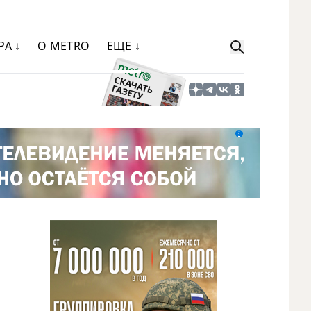
РА ↓
О METRO
ЕЩЕ ↓