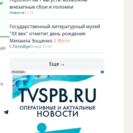
ми
внезапные сбои и поломки
Новости
11:15
Государственный литературный музей
"ХХ век" отметит день рождения
Михаила Зощенко
2 Фото
С.Петербург
Вчера 21:59
дах
Еще →
erid: LdtCK5udn
АО "ГАТР", ИНН: 7841320717
РЕКЛАМА
ть