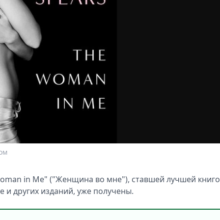
ом
Woman in Me" ("Женщина во мне"), ставшей лучшей книг
ne и других изданий, уже получены.