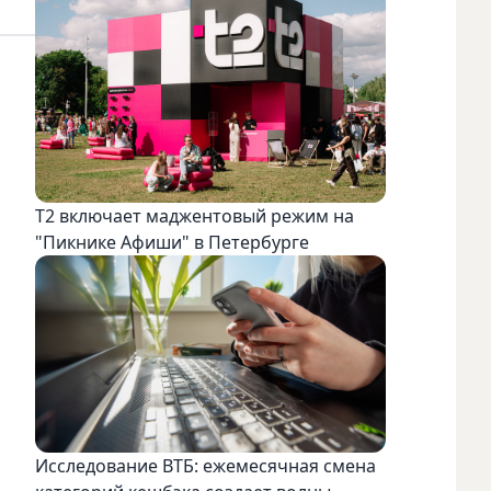
Т2 включает маджентовый режим на
"Пикнике Афиши" в Петербурге
Исследование ВТБ: ежемесячная смена