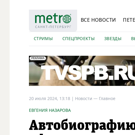
ВСЕ НОВОСТИ
ПЕТ
СТРИМЫ
СПЕЦПРОЕКТЫ
ЗВЕЗДЫ
В
erid: LdtCK5Efv
АО "ГАТР", ИНН: 7841320717
РЕКЛАМА
20 июля 2024, 13:18
|
Новости —
Главное
ЕВГЕНИЯ НАЗАРОВА
Автобиографию