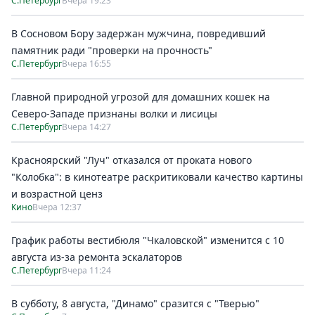
С.Петербург
Вчера 19:23
В Сосновом Бору задержан мужчина, повредивший
памятник ради "проверки на прочность"
С.Петербург
Вчера 16:55
Главной природной угрозой для домашних кошек на
Северо-Западе признаны волки и лисицы
С.Петербург
Вчера 14:27
Красноярский "Луч" отказался от проката нового
"Колобка": в кинотеатре раскритиковали качество картины
и возрастной ценз
Кино
Вчера 12:37
График работы вестибюля "Чкаловской" изменится с 10
августа из-за ремонта эскалаторов
С.Петербург
Вчера 11:24
В субботу, 8 августа, "Динамо" сразится с "Тверью"