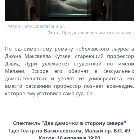
Автор фото: Anastasia Blur.
Фото:
Предоставлено организаторами
По одноименному роману нобелевского лауреата
Джона Максвелла Кутзее: стареющий профессор
Дэвид Лури увлекается студенткой по имени
Мелани. Вскоре его обвинят в сексуальных
домогательствах и уволят из университета. Но
вместо раскаяния профессор познает возмездие,
которое ему уготовила сама судьба…
Спектакль "Две дамочки в сторону севера"
Где: Театр на Васильевском, Малый пр. В.О, 49
Когда: 16 апреля в 19:00