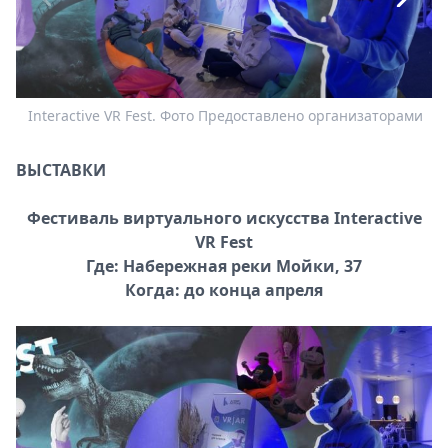
Спецпроекты
Звезды
Выборы
2026
Interactive VR Fest. Фото Предоставлено организаторами
О
Скачай
Metro
ВЫСТАВКИ
Фестиваль виртуального искусства Interactive
VR Fest
Где: Набережная реки Мойки, 37
Когда: до конца апреля