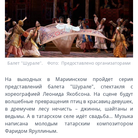
Балет "Шурале".
Фото:
Предоставлено организаторами
На выходных в Мариинском пройдет серия
представлений балета "Шурале", спектакля с
хореографией Леонида Якобсона. На сцене будут
волшебные превращения птиц в красавиц-девушек,
в дремучем лесу нечисть – джинны, шайтаны и
ведьмы. А в татарском селе идёт свадьба… Музыка
написана молодым татарским композитором
Фаридом Яруллиным.