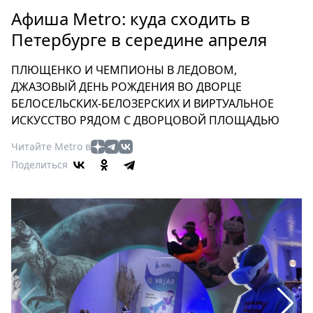
Петербург
Афиша Metro: куда сходить в
Россия
Петербурге в середине апреля
Мир
Здоровье
ПЛЮЩЕНКО И ЧЕМПИОНЫ В ЛЕДОВОМ,
Еда
ДЖАЗОВЫЙ ДЕНЬ РОЖДЕНИЯ ВО ДВОРЦЕ
Туризм
БЕЛОСЕЛЬСКИХ-БЕЛОЗЕРСКИХ И ВИРТУАЛЬНОЕ
Мода
ИСКУССТВО РЯДОМ С ДВОРЦОВОЙ ПЛОЩАДЬЮ
Театр
Читайте Metro в
Кино
Поделиться
Афиша
Книги
Выставки
Пресс-
релизы
О
Metro
Стримы