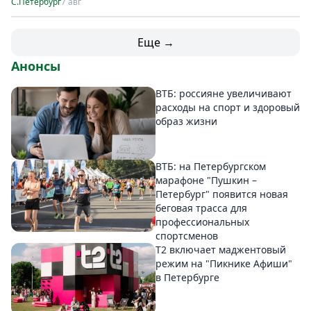
С.Петербург
7 авг
Еще →
Анонсы
ВТБ: россияне увеличивают
расходы на спорт и здоровый
образ жизни
ВТБ: на Петербургском
марафоне "Пушкин –
Петербург" появится новая
беговая трасса для
профессиональных
спортсменов
Т2 включает маджентовый
режим на "Пикнике Афиши"
в Петербурге