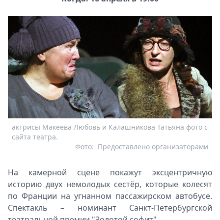
актрисы Макеева Любовь и Калашникова Татьяна фото с
сайта театра.
Фото:
Предоставлено организаторами
На камерной сцене покажут эксцентричную
историю двух немолодых сестёр, которые колесят
по Франции на угнанном пассажирском автобусе.
Спектакль – номинант Санкт-Петербургской
театральной премии "Золотой софит".