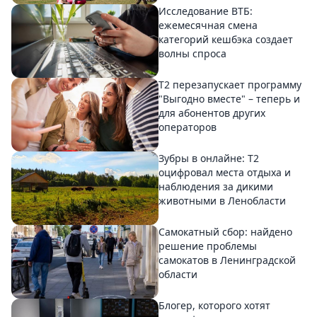
Исследование ВТБ:
ежемесячная смена
категорий кешбэка создает
волны спроса
Т2 перезапускает программу
"Выгодно вместе" – теперь и
для абонентов других
операторов
Зубры в онлайне: Т2
оцифровал места отдыха и
наблюдения за дикими
животными в Ленобласти
Самокатный сбор: найдено
решение проблемы
самокатов в Ленинградской
области
Блогер, которого хотят