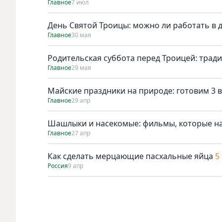
Главное
7 июл
День Святой Троицы: можно ли работать в 
Главное
30 мая
Родительская суббота перед Троицей: трад
Главное
29 мая
Майские праздники на природе: готовим 3 в
Главное
29 апр
Шашлыки и насекомые: фильмы, которые н
Главное
27 апр
Как сделать мерцающие пасхальные яйца
5
Россия
9 апр