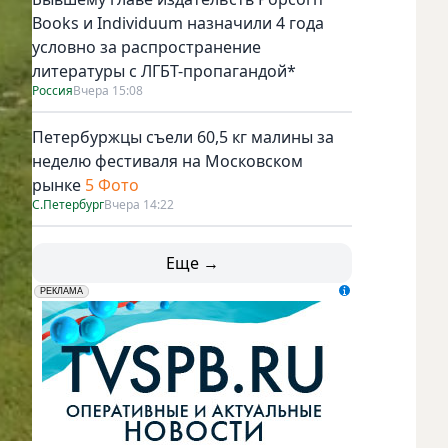
Books и Individuum назначили 4 года
условно за распространение
литературы с ЛГБТ-пропагандой*
Россия
Вчера 15:08
Петербуржцы съели 60,5 кг малины за
неделю фестиваля на Московском
рынке
5 Фото
С.Петербург
Вчера 14:22
Еще →
erid: LdtCK5udn
АО "ГАТР", ИНН: 7841320717
РЕКЛАМА