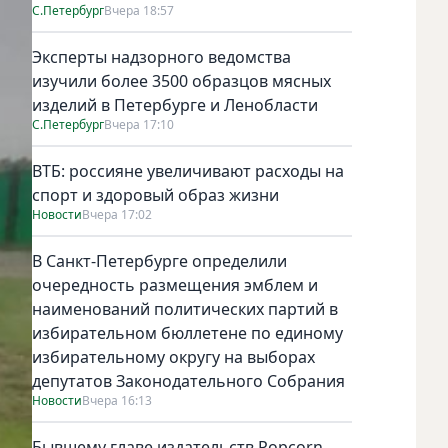
С.Петербург
Вчера 18:57
Эксперты надзорного ведомства
изучили более 3500 образцов мясных
изделий в Петербурге и Ленобласти
С.Петербург
Вчера 17:10
ВТБ: россияне увеличивают расходы на
спорт и здоровый образ жизни
Новости
Вчера 17:02
В Санкт-Петербурге определили
очередность размещения эмблем и
наименований политических партий в
избирательном бюллетене по единому
избирательному округу на выборах
депутатов Законодательного Собрания
Новости
Вчера 16:13
Бывшему главе издательств Popcorn