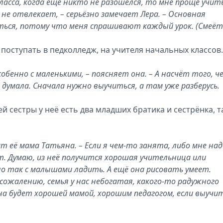
класса, когда ещё никто не разошёлся, то мне проще учит
не отвлекает, – серьёзно замечает Лера. – Основная
ться, потому что меня спрашивают каждый урок. (Смеётс
поступать в педколледж, на учителя начальных классов.
обенно с маленькими, – поясняет она. – А насчёт того, ч
 думала. Сначала нужно выучиться, а там уже разберусь.
 сестры у неё есть два младших братика и сестрёнка, т
ит её мама Татьяна. – Если я чем-то занята, либо мне над
т. Думаю, из неё получится хорошая учительница или
но так с малышами ладить. А ещё она рисовать умеет.
сожалению, семья у нас небогатая, какого-то радужного
она будет хорошей мамой, хорошим педагогом, если выучит