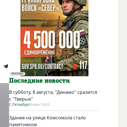
РЕКЛАМА
Социальная реклама
Последние новости
В субботу, 8 августа, "Динамо" сразится
с "Тверью"
С.Петербург
Вчера 19:03
Здание на улице Комсомола стало
памятником