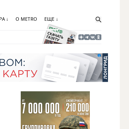
РА ↓
О METRO
ЕЩЕ ↓