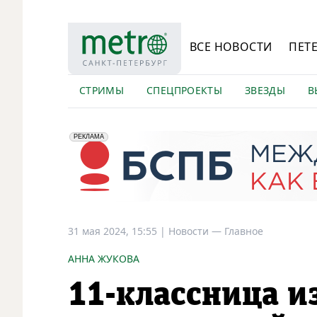
ВСЕ НОВОСТИ
ПЕТ
СТРИМЫ
СПЕЦПРОЕКТЫ
ЗВЕЗДЫ
В
erid: 2VfnxyFybV5
ПАО "Банк "Санкт-Петербург", ИНН: 7831000027
РЕКЛАМА
31 мая 2024, 15:55
|
Новости —
Главное
АННА ЖУКОВА
11-классница и