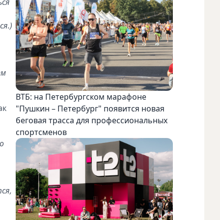
ься
я.)
ем
ВТБ: на Петербургском марафоне
ак
"Пушкин – Петербург" появится новая
беговая трасса для профессиональных
спортсменов
о
ся,