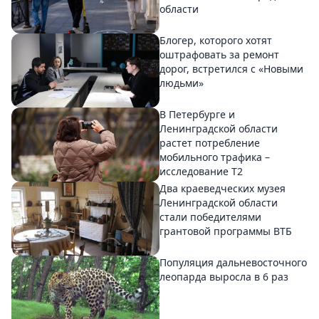
области
Блогер, которого хотят
оштрафовать за ремонт
дорог, встретился с «Новыми
людьми»
В Петербурге и
Ленинградской области
растет потребление
мобильного трафика –
исследование T2
Два краеведческих музея
Ленинградской области
стали победителями
грантовой программы ВТБ
Популяция дальневосточного
леопарда выросла в 6 раз