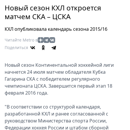
Петербург
Новый сезон КХЛ откроется
Россия
матчем СКА – ЦСКА
Мир
Здоровье
КХЛ опубликовала календарь сезона 2015/16
Еда
Читайте Metro в
Туризм
Поделиться
Мода
Театр
Кино
Новый сезон Континентальной хоккейной лиги
начнется 24 июля матчем обладателя Кубка
Афиша
Гагарина СКА с победителем регулярного
Книги
чемпионата ЦСКА. Завершится первый этап 18
Выставки
февраля 2016 года.
Пресс-
релизы
"В соответствии со структурой календаря,
О
разработанной КХЛ и ранее согласованной с
руководством Министерства спорта России,
Metro
Федерации хоккея России и штабом сборной
Стримы