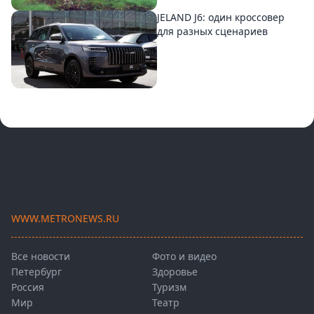
JELAND J6: один кроссовер
для разных сценариев
WWW.METRONEWS.RU
Все новости
Фото и видео
Петербург
Здоровье
Россия
Туризм
Мир
Театр