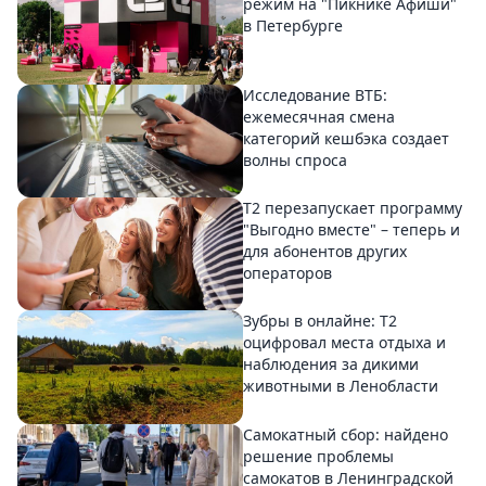
режим на "Пикнике Афиши"
в Петербурге
Исследование ВТБ:
ежемесячная смена
категорий кешбэка создает
волны спроса
Т2 перезапускает программу
"Выгодно вместе" – теперь и
для абонентов других
операторов
Зубры в онлайне: Т2
оцифровал места отдыха и
наблюдения за дикими
животными в Ленобласти
Самокатный сбор: найдено
решение проблемы
самокатов в Ленинградской