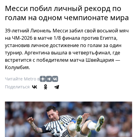
Петербург
Месси побил личный рекорд по
Россия
голам на одном чемпионате мира
Мир
Здоровье
39-летний Лионель Месси забил свой восьмой мяч
Еда
на ЧМ-2026 в матче 1/8 финала против Египта,
Туризм
установив личное достижение по голам за один
Мода
турнир. Аргентина вышла в четвертьфинал, где
Театр
встретится с победителем матча Швейцария —
Колумбия.
Кино
Афиша
Читайте Metro в
Книги
Поделиться
Выставки
Пресс-
релизы
О
Metro
Стримы