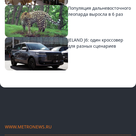
Популяция дальневосточного
леопарда выросла в 6 раз
JELAND J6: один кроссовер
для разных сценариев
WWW.METRONEWS.RU