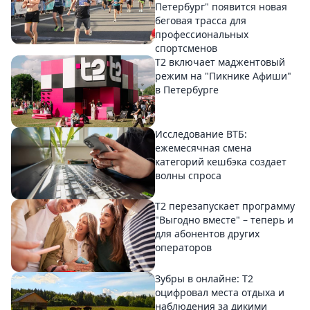
Петербург" появится новая
беговая трасса для
профессиональных
спортсменов
Т2 включает маджентовый
режим на "Пикнике Афиши"
в Петербурге
Исследование ВТБ:
ежемесячная смена
категорий кешбэка создает
волны спроса
Т2 перезапускает программу
"Выгодно вместе" – теперь и
для абонентов других
операторов
Зубры в онлайне: Т2
оцифровал места отдыха и
наблюдения за дикими