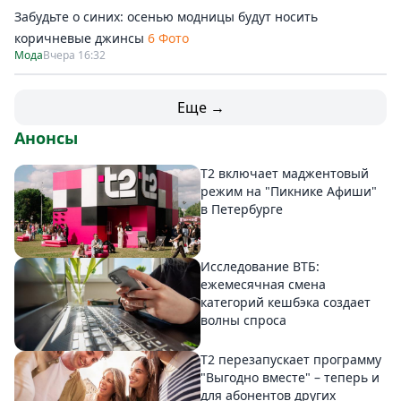
Забудьте о синих: осенью модницы будут носить
коричневые джинсы
6 Фото
Мода
Вчера 16:32
Еще →
Анонсы
Т2 включает маджентовый
режим на "Пикнике Афиши"
в Петербурге
Исследование ВТБ:
ежемесячная смена
категорий кешбэка создает
волны спроса
Т2 перезапускает программу
"Выгодно вместе" – теперь и
для абонентов других