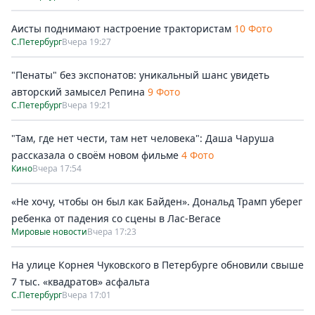
Аисты поднимают настроение трактористам
10 Фото
С.Петербург
Вчера 19:27
"Пенаты" без экспонатов: уникальный шанс увидеть
авторский замысел Репина
9 Фото
С.Петербург
Вчера 19:21
"Там, где нет чести, там нет человека": Даша Чаруша
рассказала о своём новом фильме
4 Фото
Кино
Вчера 17:54
«Не хочу, чтобы он был как Байден». Дональд Трамп уберег
ребенка от падения со сцены в Лас-Вегасе
Мировые новости
Вчера 17:23
На улице Корнея Чуковского в Петербурге обновили свыше
7 тыс. «квадратов» асфальта
С.Петербург
Вчера 17:01