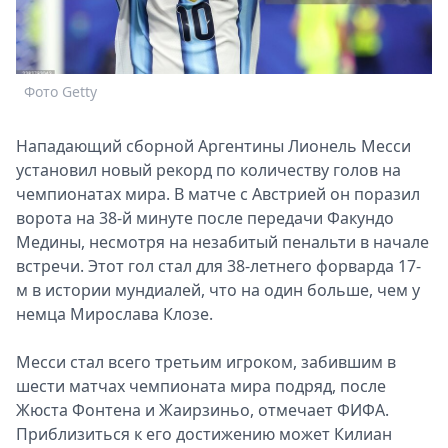
Спецпроекты
Звезды
Выборы
Фото Getty
2026
Скачай
Metro
Нападающий сборной Аргентины Лионель Месси
установил новый рекорд по количеству голов на
чемпионатах мира. В матче с Австрией он поразил
ворота на 38-й минуте после передачи Факундо
Медины, несмотря на незабитый пенальти в начале
встречи. Этот гол стал для 38-летнего форварда 17-
м в истории мундиалей, что на один больше, чем у
немца Мирослава Клозе.
Месси стал всего третьим игроком, забившим в
шести матчах чемпионата мира подряд, после
Жюста Фонтена и Жаирзиньо, отмечает ФИФА.
Приблизиться к его достижению может Килиан