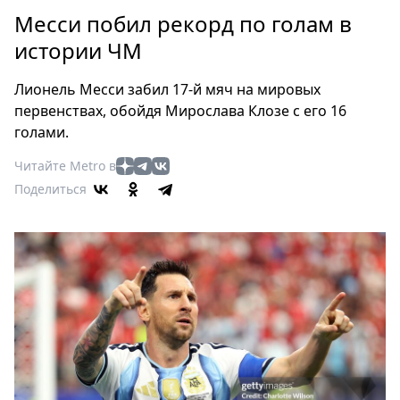
Петербург
Месси побил рекорд по голам в
Россия
истории ЧМ
Мир
Здоровье
Лионель Месси забил 17-й мяч на мировых
Еда
первенствах, обойдя Мирослава Клозе с его 16
Туризм
голами.
Мода
Читайте Metro в
Театр
Поделиться
Кино
Афиша
Книги
Выставки
Пресс-
релизы
О
Metro
Стримы