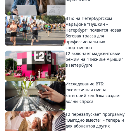
ВТБ: на Петербургском
марафоне "Пушкин –
Петербург" появится новая
беговая трасса для
профессиональных
спортсменов
Т2 включает маджентовый
режим на "Пикнике Афиши"
в Петербурге
Исследование ВТБ:
ежемесячная смена
категорий кешбэка создает
волны спроса
Т2 перезапускает программу
"Выгодно вместе" – теперь и
для абонентов других