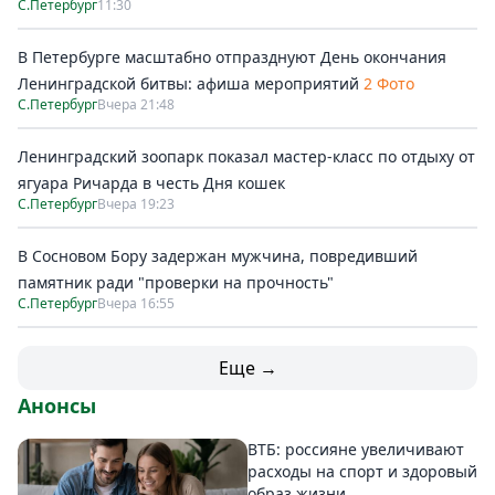
С.Петербург
11:30
В Петербурге масштабно отпразднуют День окончания
Ленинградской битвы: афиша мероприятий
2 Фото
С.Петербург
Вчера 21:48
Ленинградский зоопарк показал мастер-класс по отдыху от
ягуара Ричарда в честь Дня кошек
С.Петербург
Вчера 19:23
В Сосновом Бору задержан мужчина, повредивший
памятник ради "проверки на прочность"
С.Петербург
Вчера 16:55
Еще →
Анонсы
ВТБ: россияне увеличивают
расходы на спорт и здоровый
образ жизни