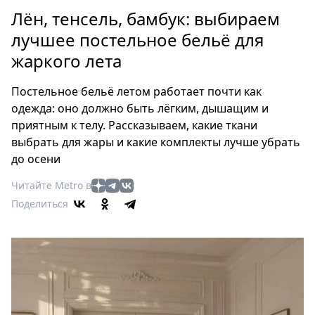
Петербург
Лён, тенсель, бамбук: выбираем
Россия
лучшее постельное бельё для
Мир
жаркого лета
Здоровье
Еда
Постельное бельё летом работает почти как
Туризм
одежда: оно должно быть лёгким, дышащим и
Мода
приятным к телу. Рассказываем, какие ткани
Театр
выбрать для жары и какие комплекты лучше убрать
Кино
до осени
Афиша
Читайте Metro в
Книги
Поделиться
Выставки
Пресс-
релизы
О
Metro
Стримы