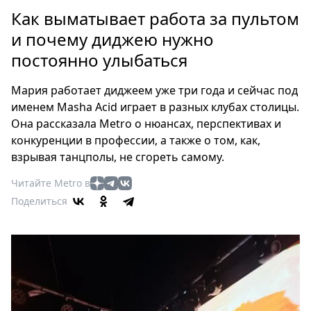
Петербург
Как выматывает работа за пультом
Россия
и почему диджею нужно
Мир
постоянно улыбаться
Здоровье
Еда
Мария работает диджеем уже три года и сейчас под
Туризм
именем Masha Acid играет в разных клубах столицы.
Мода
Она рассказала Metro о нюансах, перспективах и
Театр
конкуренции в профессии, а также о том, как,
Кино
взрывая танцполы, не сгореть самому.
Афиша
Читайте Metro в
Книги
Поделиться
Выставки
Пресс-
релизы
О
Metro
Стримы