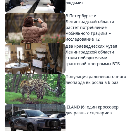
людьми»
В Петербурге и
Ленинградской области
растет потребление
мобильного трафика –
исследование T2
Два краеведческих музея
Ленинградской области
стали победителями
грантовой программы ВТБ
Популяция дальневосточного
леопарда выросла в 6 раз
JELAND J6: один кроссовер
для разных сценариев