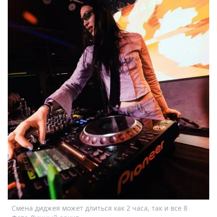
Спецпроекты
Звезды
Выборы
2026
Скачай
Metro
Смена диджея может длиться как 2 часа, так и все 8