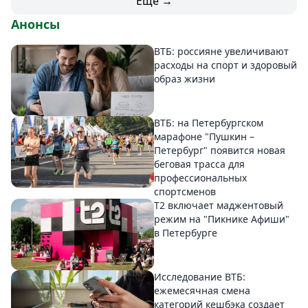
Еще →
Анонсы
ВТБ: россияне увеличивают
расходы на спорт и здоровый
образ жизни
ВТБ: на Петербургском
марафоне "Пушкин –
Петербург" появится новая
беговая трасса для
профессиональных
спортсменов
Т2 включает маджентовый
режим на "Пикнике Афиши"
в Петербурге
Исследование ВТБ:
ежемесячная смена
категорий кешбэка создает