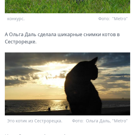
конкурс.
Фото:
"Metro"
А Ольга Даль сделала шикарные снимки котов в
Сестрорецке.
Это котик из Сестрорецка.
Фото:
Ольга Даль, "Metro"