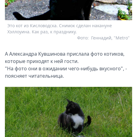
Это кот из Кисловодска. Снимок сделан накануне
Хэллоуина. Как раз, к празднику.
Фото:
Геннадий, "Metro"
А Александра Кувшинова прислала фото котиков,
которые приходят к ней гости.
"На фото они в ожидании чего-нибудь вкусного", -
поясняет читательница.