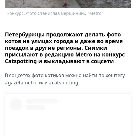
Спецпроекты
конкурс. Фото Станислав Вершинин., "Metro"
Э
Звезды
Х
Выборы
2026
Петербуржцы продолжают делать фото
Скачай
котов на улицах города и даже во время
Metro
поездок в другие регионы. Снимки
присылают в редакцию Metro на конкурс
Catspotting и выкладывают в соцсети
В соцсетях фото котиков можно найти по хештегу
#gazetametro или #catspotting.