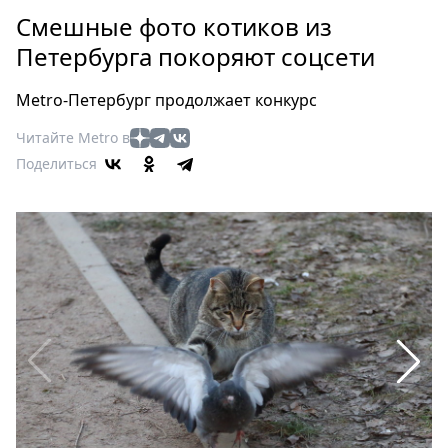
Петербург
Смешные фото котиков из
Россия
Петербурга покоряют соцсети
Мир
Здоровье
Metro-Петербург продолжает конкурс
Еда
Читайте Metro в
Туризм
Поделиться
Мода
Театр
Кино
Афиша
Книги
Выставки
Пресс-
релизы
О
Metro
Стримы