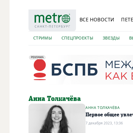
ВСЕ НОВОСТИ
ПЕТ
СТРИМЫ
СПЕЦПРОЕКТЫ
ЗВЕЗДЫ
В
erid: 2VfnxyFybV5
ПАО "Банк "Санкт-Петербург", ИНН: 7831000027
РЕКЛАМА
Анна Толкачёва
АННА ТОЛКАЧЁВА
Первое общее увле
7 декабря 2023, 13:36