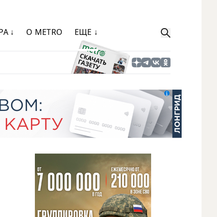
РА ↓
О METRO
ЕЩЕ ↓