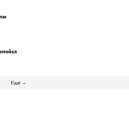
блю
домойка
Еще →