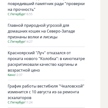
повредивший памятник ради "проверки
на прочность"
С.Петербург
16:55
Главной природной угрозой для
домашних кошек на Северо-Западе
признаны волки и лисицы
С.Петербург
14:27
Красноярский "Луч" отказался от
проката нового "Колобка": в кинотеатре
раскритиковали качество картины и
возрастной ценз
Кино
12:37
График работы вестибюля "Чкаловской"
изменится с 10 августа из-за ремонта
эскалаторов
С.Петербург
11:24