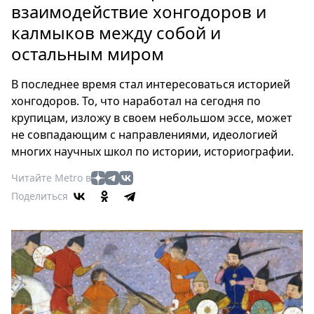
Петербург
взаимодействие хонгодоров и
Россия
калмыков между собой и
Мир
остальным миром
Здоровье
Еда
В последнее время стал интересоваться историей
Туризм
хонгодоров. То, что наработал на сегодня по
Мода
крупицам, изложу в своем небольшом эссе, может
не совпадающим с направлениями, идеологией
Театр
многих научных школ по истории, историографии.
Кино
Афиша
Читайте Metro в
Книги
Поделиться
Выставки
Пресс-
релизы
О
Metro
Стримы