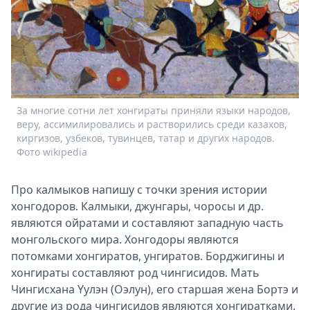
Спецпроекты
Звезды
Выборы
2026
Скачай
Metro
За многие сотни лет хонгираты приняли языки народов,
веру, ассимилировались и растворились среди казахов,
киргизов, узбеков, тувинцев, татар и других народов.
Фото wikipedia
Про калмыков напишу с точки зрения истории
хонгодоров. Калмыки, джунгары, чоросы и др.
являются ойратами и составляют западную часть
монгольского мира. Хонгодоры являются
потомками хонгиратов, унгиратов. Борджигины и
хонгираты составляют род чингисидов. Мать
Чингисхана Yулэн (Оэлун), его старшая жена Бортэ и
другие из рода чингисидов являются хонгиратками.