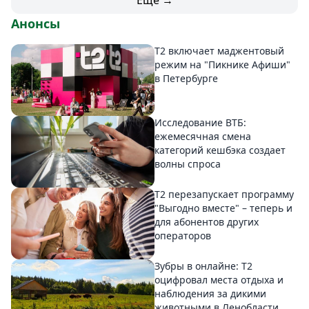
Еще →
Анонсы
Т2 включает маджентовый
режим на "Пикнике Афиши"
в Петербурге
Исследование ВТБ:
ежемесячная смена
категорий кешбэка создает
волны спроса
Т2 перезапускает программу
"Выгодно вместе" – теперь и
для абонентов других
операторов
Зубры в онлайне: Т2
оцифровал места отдыха и
наблюдения за дикими
животными в Ленобласти