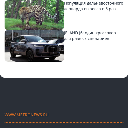
Популяция дальневосточного
леопарда выросла в 6 раз
JELAND J6: один кроссовер
для разных сценариев
WWW.METRONEWS.RU