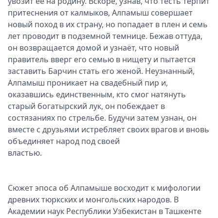
увозит её на родину. Вскоре, узнав, что тесть терпит
притеснения от калмыков, Алпамыш совершает
новый поход в их страну, но попадает в плен и семь
лет проводит в подземной темнице. Бежав оттуда,
он возвращается домой и узнаёт, что новый
правитель вверг его семью в нищету и пытается
заставить Барчин стать его женой. Неузнанный,
Алпамыш проникает на свадебный пир и,
оказавшись единственным, кто смог натянуть
старый богатырский лук, он побеждает в
состязаниях по стрельбе. Будучи затем узнан, он
вместе с друзьями истребляет своих врагов и вновь
объединяет народ под своей
властью.
Сюжет эпоса об Алпамыше восходит к мифологии
древних тюркских и монгольских народов. B
Aкaдeмии нayк Республики Узбекистан в Taшкeнтe