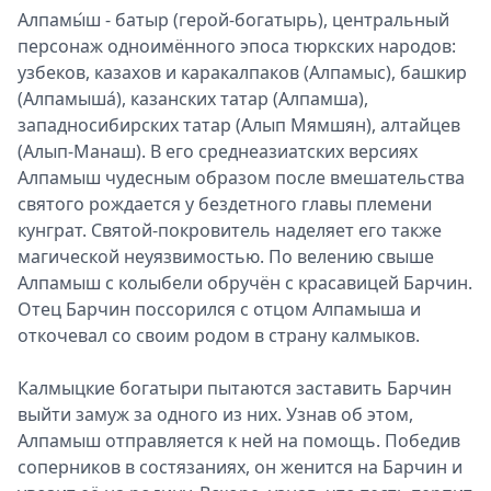
Алпамы́ш - батыр (герой-богатырь), центральный
персонаж одноимённого эпоса тюркских народов:
узбеков, казахов и каракалпаков (Алпамыс), башкир
(Алпамыша́), казанских татар (Алпамша),
западносибирских татар (Алып Мямшян), алтайцев
(Алып-Манаш). В его среднеазиатских версиях
Алпамыш чудесным образом после вмешательства
святого рождается у бездетного главы племени
кунграт. Святой-покровитель наделяет его также
магической неуязвимостью. По велению свыше
Алпамыш с колыбели обручён с красавицей Барчин.
Отец Барчин поссорился с отцом Алпамыша и
откочевал со своим родом в страну калмыков.
Калмыцкие богатыри пытаются заставить Барчин
выйти замуж за одного из них. Узнав об этом,
Алпамыш отправляется к ней на помощь. Победив
соперников в состязаниях, он женится на Барчин и