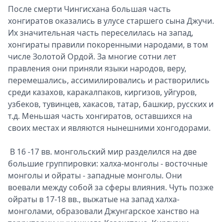
После смерти Чингисхана большая часть
хонгиратов оказались в улусе старшего сына Джучи.
Их значительная часть переселилась на запад,
хонгираты правили покоренными народами, в том
числе Золотой Ордой. За многие сотни лет
правления они приняли языки народов, веру,
перемешались, ассимилировались и растворились
среди казахов, каракалпаков, киргизов, уйгуров,
узбеков, тувинцев, хакасов, татар, башкир, русских и
т.д. Меньшая часть хонгиратов, оставшихся на
своих местах и являются нынешними хонгодорами.
В 16 -17 вв. монгольский мир разделился на две
большие группировки: халха-монголы - восточные
монголы и ойраты - западные монголы. Они
воевали между собой за сферы влияния. Чуть позже
ойраты в 17-18 вв., выжатые на запад халха-
монголами, образовали Джунгарское ханство на