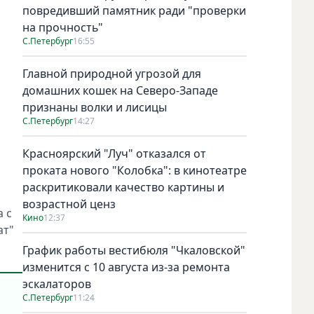
повредивший памятник ради "проверки
на прочность"
С.Петербург
16:55
Главной природной угрозой для
домашних кошек на Северо-Западе
признаны волки и лисицы
С.Петербург
14:27
Красноярский "Луч" отказался от
проката нового "Колобка": в кинотеатре
раскритиковали качество картины и
возрастной ценз
а с
Кино
12:37
ат"
График работы вестибюля "Чкаловской"
изменится с 10 августа из-за ремонта
эскалаторов
С.Петербург
11:24