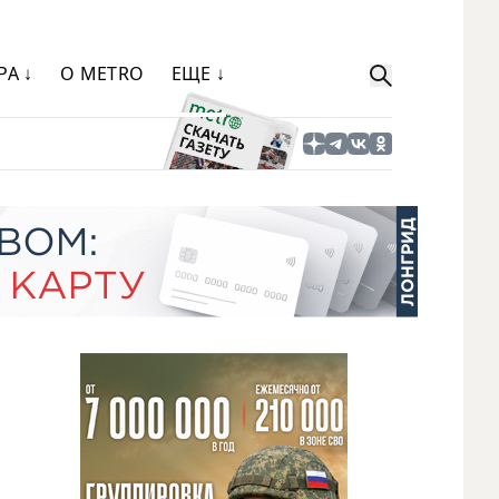
РА ↓
О METRO
ЕЩЕ ↓