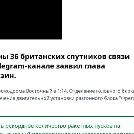
ы 36 британских спутников связи
legram-канале заявил глава
зин.
космодрома Восточный в 1:14. Отделение головного блок
чение двигательной установки разгонного блока "Фрег
ть рекордное количество ракетных пусков на
ть высокий профессионализм стартового расчета