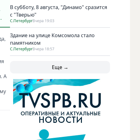
В субботу, 8 августа, "Динамо" сразится
.
с "Тверью"
.
С.Петербург
Вчера 19:03
Здание на улице Комсомола стало
да,
памятником
С.Петербург
Вчера 18:57
ия
Еще →
. А
ому