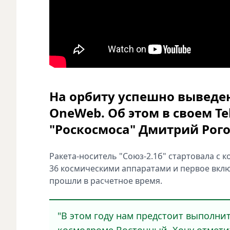
На орбиту успешно выведен
OneWeb. Об этом в своем Te
"Роскосмоса" Дмитрий Рого
Ракета-носитель "Союз-2.1б" стартовала с 
36 космическими аппаратами и первое вклю
прошли в расчетное время.
"В этом году нам предстоит выполни
космодроме Восточный. Хочу отмети