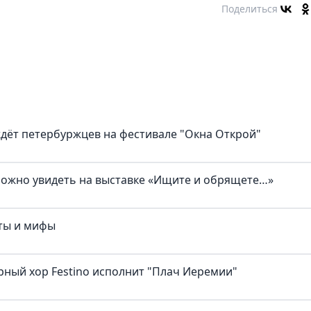
Поделиться
ждёт петербуржцев на фестивале "Окна Открой"
можно увидеть на выставке «Ищите и обрящете…»
ты и мифы
рный хор Festino исполнит "Плач Иеремии"