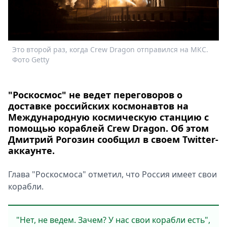
Спецпроекты
Звезды
Выборы
2026
Это второй раз, когда Crew Dragon отправился на МКС.
Скачай
Фото Getty
Metro
"Роскосмос" не ведет переговоров о
доставке российских космонавтов на
Международную космическую станцию с
помощью кораблей Crew Dragon. Об этом
Дмитрий Рогозин сообщил в своем Twitter-
аккаунте.
Глава "Роскосмоса" отметил, что Россия имеет свои
корабли.
"Нет, не ведем. Зачем? У нас свои корабли есть",