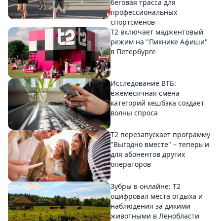
беговая трасса для
профессиональных
спортсменов
Т2 включает маджентовый
режим на "Пикнике Афиши"
в Петербурге
Исследование ВТБ:
ежемесячная смена
категорий кешбэка создает
волны спроса
Т2 перезапускает программу
"Выгодно вместе" – теперь и
для абонентов других
операторов
Зубры в онлайне: Т2
оцифровал места отдыха и
наблюдения за дикими
животными в Ленобласти