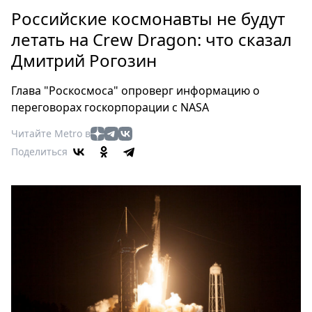
Петербург
Российские космонавты не будут
Россия
летать на Crew Dragon: что сказал
Мир
Дмитрий Рогозин
Здоровье
Еда
Глава "Роскосмоса" опроверг информацию о
Туризм
переговорах госкорпорации с NASA
Мода
Читайте Metro в
Театр
Поделиться
Кино
Афиша
Книги
Выставки
Пресс-
релизы
О
Metro
Стримы