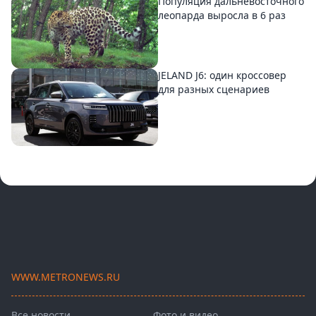
Популяция дальневосточного
леопарда выросла в 6 раз
JELAND J6: один кроссовер
для разных сценариев
WWW.METRONEWS.RU
Все новости
Фото и видео