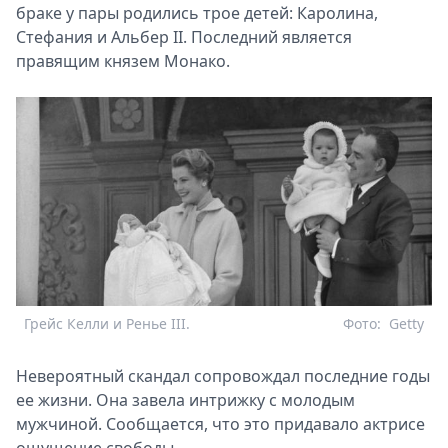
браке у пары родились трое детей: Каролина,
Стефания и Альбер II. Последний является
правящим князем Монако.
Грейс Келли и Ренье III.
Фото:
Getty
Невероятный скандал сопровождал последние годы
ее жизни. Она завела интрижку с молодым
мужчиной. Сообщается, что это придавало актрисе
ощущение свободы.