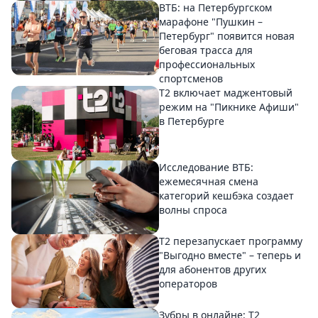
ВТБ: на Петербургском
марафоне "Пушкин –
Петербург" появится новая
беговая трасса для
профессиональных
спортсменов
Т2 включает маджентовый
режим на "Пикнике Афиши"
в Петербурге
Исследование ВТБ:
ежемесячная смена
категорий кешбэка создает
волны спроса
Т2 перезапускает программу
"Выгодно вместе" – теперь и
для абонентов других
операторов
Зубры в онлайне: Т2