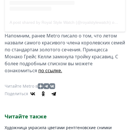
A post shared by Royal Style Watch (@royalstylewatch)
on
Apr 5,
Напомним, ранее Metro писало о том, что летом
назвали самого красивого члена королевских семей
по стандартам золотого сечения. Принцесса
Монако Грейс Келли замкнула тройку красавиц. С
более подробным списком вы можете
ознакомиться
по ссылке.
Читайте Metro в
Поделиться
Читайте также
Художница украсила цветами рентгеновские снимки