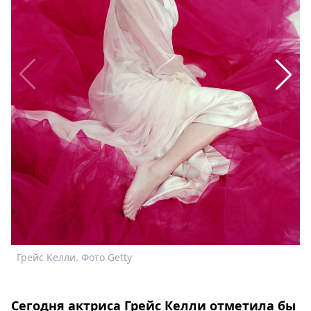
Спецпроекты
Звезды
Выборы
2026
Скачай
Metro
Грейс Келли. Фото Getty
Г
Сегодня актриса Грейс Келли отметила бы