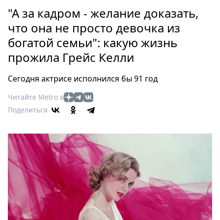
Петербург
"А за кадром - желание доказать,
Россия
что она не просто девочка из
Мир
богатой семьи": какую жизнь
Здоровье
прожила Грейс Келли
Еда
Туризм
Сегодня актрисе исполнился бы 91 год
Мода
Театр
Читайте Metro в
Кино
Поделиться
Афиша
Книги
Выставки
Пресс-
релизы
О
Metro
Стримы