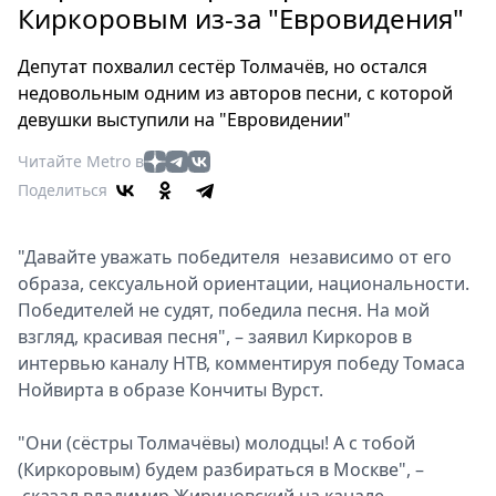
Петербург
Киркоровым из-за "Евровидения"
Россия
Мир
Депутат похвалил сестёр Толмачёв, но остался
Здоровье
недовольным одним из авторов песни, с которой
девушки выступили на "Евровидении"
Еда
Туризм
Читайте Metro в
Мода
Поделиться
Театр
Кино
"Давайте уважать победителя независимо от его
Афиша
образа, сексуальной ориентации, национальности.
Книги
Победителей не судят, победила песня. На мой
взгляд, красивая песня", – заявил Киркоров в
Выставки
интервью каналу НТВ, комментируя победу Томаса
Пресс-
Нойвирта в образе Кончиты Вурст.
релизы
О
"Они (сёстры Толмачёвы) молодцы! А с тобой
Metro
(Киркоровым) будем разбираться в Москве", –
Стримы