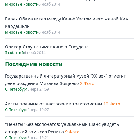
Мировые новости
6 нояб 2014
Барак Обама встал между Каньё Уэстом и его женой Ким
Кардашьян
Мировые новости
6 нояб 2014
Оливер Стоун снимет кино о Сноудене
5 событий
6 нояб 2014
Последние новости
Государственный литературный музей "ХХ век" отметит
день рождения Михаила Зощенко
2 Фото
С.Петербург
Вчера 21:59
Аисты поднимают настроение трактористам
10 Фото
С.Петербург
Вчера 19:27
"Пенаты" без экспонатов: уникальный шанс увидеть
авторский замысел Репина
9 Фото
С.Петербург
Вчера 19:21