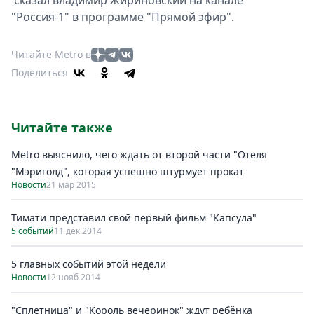
сказал владимир Жириновский на канале
Спецпроекты
"Россия-1" в программе "Прямой эфир".
Звезды
Выборы
Читайте Metro в
2026
Поделиться
Скачай
Metro
Читайте также
Metro выяснило, чего ждать от второй части "Отеля
"Мэриголд", которая успешно штурмует прокат
Новости
21 мар 2015
Тимати представил свой первый фильм "Капсула"
5 событий
11 дек 2014
5 главных событий этой недели
Новости
12 нояб 2014
"Сплетница" и "Король вечеринок" ждут ребёнка