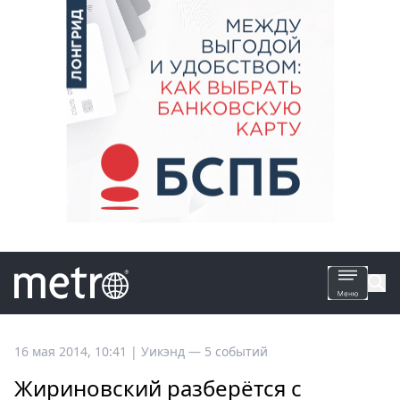
Все
16 мая 2014, 10:41
|
Уикэнд —
5 событий
новости
Жириновский разберётся с