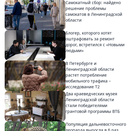
Самокатный сбор: найдено
решение проблемы
самокатов в Ленинградской
области
Блогер, которого хотят
оштрафовать за ремонт
дорог, встретился с «Новыми
людьми»
В Петербурге и
Ленинградской области
растет потребление
мобильного трафика –
исследование T2
Два краеведческих музея
Ленинградской области
стали победителями
грантовой программы ВТБ
Популяция дальневосточного
леопарда выросла в 6 раз