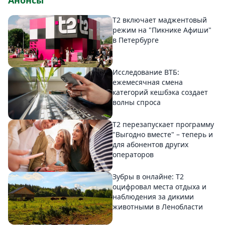
Анонсы
Т2 включает маджентовый
режим на "Пикнике Афиши"
в Петербурге
Исследование ВТБ:
ежемесячная смена
категорий кешбэка создает
волны спроса
Т2 перезапускает программу
"Выгодно вместе" – теперь и
для абонентов других
операторов
Зубры в онлайне: Т2
оцифровал места отдыха и
наблюдения за дикими
животными в Ленобласти