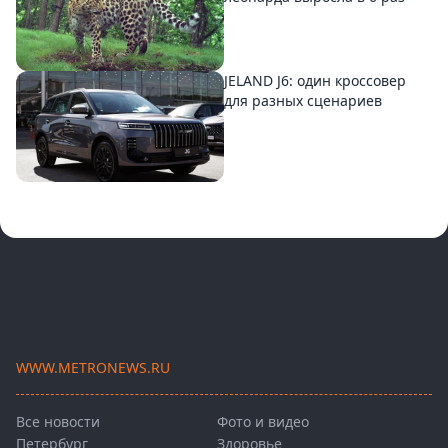
JELAND J6: один кроссовер
для разных сценариев
WWW.METRONEWS.RU
Все новости
Фото и видео
Петербург
Здоровье