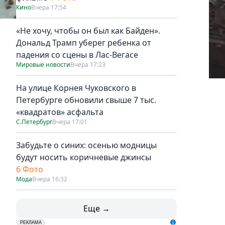
Кино
Вчера 17:54
«Не хочу, чтобы он был как Байден».
Дональд Трамп уберег ребенка от
падения со сцены в Лас-Вегасе
Мировые новости
Вчера 17:23
На улице Корнея Чуковского в
Петербурге обновили свыше 7 тыс.
«квадратов» асфальта
С.Петербург
Вчера 17:01
Забудьте о синих: осенью модницы
будут носить коричневые джинсы
6 Фото
Мода
Вчера 16:32
Еще →
erid: LdtCK5udn
АО "ГАТР", ИНН: 7841320717
РЕКЛАМА