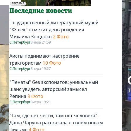
РЕКЛАМА
Социальная реклама
Последние новости
Государственный литературный музей
"ХХ век" отметит день рождения
Михаила Зощенко
2 Фото
С.Петербург
Вчера 21:59
Аисты поднимают настроение
трактористам
10 Фото
С.Петербург
Вчера 19:27
"Пенаты" без экспонатов: уникальный
шанс увидеть авторский замысел
Репина
9 Фото
С.Петербург
Вчера 19:21
"Там, где нет чести, там нет человека":
Даша Чаруша рассказала о своём новом
фильме
4 Фото