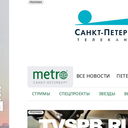
АО "ГАТР", ИНН: 7841320717
РЕКЛАМА
ВСЕ НОВОСТИ
ПЕТ
СТРИМЫ
СПЕЦПРОЕКТЫ
ЗВЕЗДЫ
В
erid: LdtCK5Efv
АО "ГАТР", ИНН: 7841320717
РЕКЛАМА