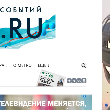
РА ↓
О METRO
ЕЩЕ ↓