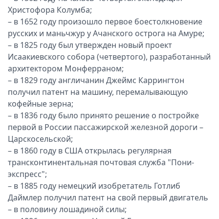
Христофора Колумба;
– в 1652 году произошло первое боестолкновение
русских и маньчжур у Ачанского острога на Амуре;
– в 1825 году был утвержден новый проект
Исаакиевского собора (четвертого), разработанный
архитектором Монферраном;
– в 1829 году англичанин Джеймс Каррингтон
получил патент на машину, перемалывающую
кофейные зерна;
– в 1836 году было принято решение о постройке
первой в России пассажирской железной дороги –
Царскосельской;
– в 1860 году в США открылась регулярная
трансконтинентальная почтовая служба "Пони-
экспресс";
– в 1885 году немецкий изобретатель Готлиб
Даймлер получил патент на свой первый двигатель
– в половину лошадиной силы;