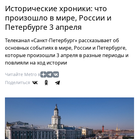
Петербург
Исторические хроники: что
Россия
произошло в мире, России и
Мир
Петербурге 3 апреля
Здоровье
Еда
Телеканал «Санкт-Петербург» рассказывает об
Туризм
основных событиях в мире, России и Петербурге,
Мода
которые произошли 3 апреля в разные периоды и
Театр
повлияли на ход истории
Кино
Читайте Metro в
Афиша
Поделиться
Книги
Выставки
Пресс-
релизы
О
Metro
Стримы