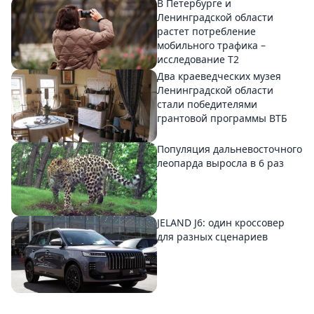
В Петербурге и
Ленинградской области
растет потребление
мобильного трафика –
исследование T2
Два краеведческих музея
Ленинградской области
стали победителями
грантовой программы ВТБ
Популяция дальневосточного
леопарда выросла в 6 раз
JELAND J6: один кроссовер
для разных сценариев