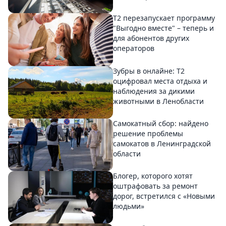
Т2 перезапускает программу
"Выгодно вместе" – теперь и
для абонентов других
операторов
Зубры в онлайне: Т2
оцифровал места отдыха и
наблюдения за дикими
животными в Ленобласти
Самокатный сбор: найдено
решение проблемы
самокатов в Ленинградской
области
Блогер, которого хотят
оштрафовать за ремонт
дорог, встретился с «Новыми
людьми»