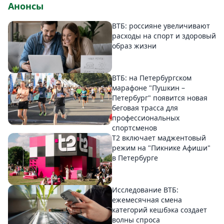
Анонсы
ВТБ: россияне увеличивают
расходы на спорт и здоровый
образ жизни
ВТБ: на Петербургском
марафоне "Пушкин –
Петербург" появится новая
беговая трасса для
профессиональных
спортсменов
Т2 включает маджентовый
режим на "Пикнике Афиши"
в Петербурге
Исследование ВТБ:
ежемесячная смена
категорий кешбэка создает
волны спроса