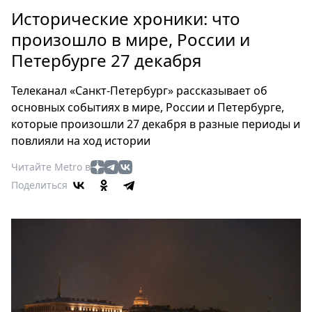
Петербург
Исторические хроники: что
Россия
произошло в мире, России и
Мир
Петербурге 27 декабря
Здоровье
Еда
Телеканал «Санкт-Петербург» рассказывает об
Туризм
основных событиях в мире, России и Петербурге,
Мода
которые произошли 27 декабря в разные периоды и
Театр
повлияли на ход истории
Кино
Читайте Metro в
Афиша
Поделиться
Книги
Выставки
Пресс-
релизы
О
Metro
Стримы