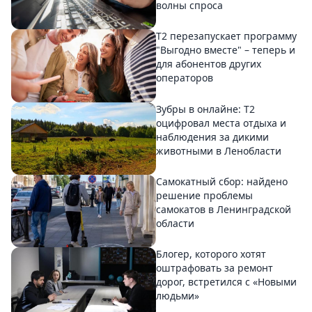
волны спроса
Т2 перезапускает программу
"Выгодно вместе" – теперь и
для абонентов других
операторов
Зубры в онлайне: Т2
оцифровал места отдыха и
наблюдения за дикими
животными в Ленобласти
Самокатный сбор: найдено
решение проблемы
самокатов в Ленинградской
области
Блогер, которого хотят
оштрафовать за ремонт
дорог, встретился с «Новыми
людьми»