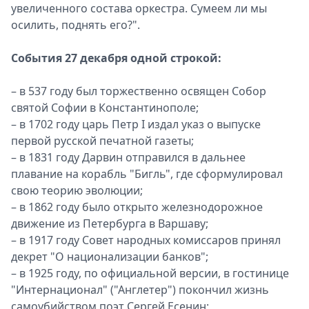
увеличенного состава оркестра. Сумеем ли мы
осилить, поднять его?".
События 27 декабря одной строкой:
– в 537 году был торжественно освящен Собор
святой Софии в Константинополе;
– в 1702 году царь Петр I издал указ о выпуске
первой русской печатной газеты;
– в 1831 году Дарвин отправился в дальнее
плавание на корабль "Бигль", где сформулировал
свою теорию эволюции;
– в 1862 году было открыто железнодорожное
движение из Петербурга в Варшаву;
– в 1917 году Совет народных комиссаров принял
декрет "О национализации банков";
– в 1925 году, по официальной версии, в гостинице
"Интернационал" ("Англетер") покончил жизнь
самоубийством поэт Сергей Есенин;