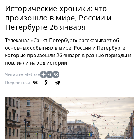
Петербург
Исторические хроники: что
Россия
произошло в мире, России и
Мир
Петербурге 26 января
Здоровье
Еда
Телеканал «Санкт-Петербург» рассказывает об
Туризм
основных событиях в мире, России и Петербурге,
Мода
которые произошли 26 января в разные периоды и
Театр
повлияли на ход истории
Кино
Читайте Metro в
Афиша
Поделиться
Книги
Выставки
Пресс-
релизы
О
Metro
Стримы