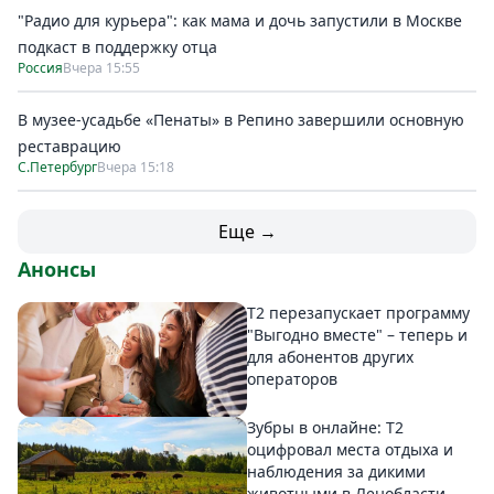
"Радио для курьера": как мама и дочь запустили в Москве
подкаст в поддержку отца
Россия
Вчера 15:55
В музее-усадьбе «Пенаты» в Репино завершили основную
реставрацию
С.Петербург
Вчера 15:18
Еще →
Анонсы
Т2 перезапускает программу
"Выгодно вместе" – теперь и
для абонентов других
операторов
Зубры в онлайне: Т2
оцифровал места отдыха и
наблюдения за дикими
животными в Ленобласти