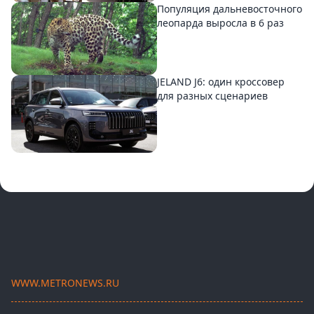
Популяция дальневосточного
леопарда выросла в 6 раз
JELAND J6: один кроссовер
для разных сценариев
WWW.METRONEWS.RU