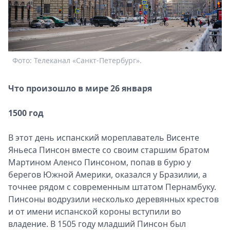
Спецпроекты
Звезды
Выборы
2026
Скачай
Фото: Телеканал «Санкт-Петербург».
Metro
Что произошло в мире 26 января
1500 год
В этот день испанский мореплаватель Висенте
Яньеса Пинсон вместе со своим старшим братом
Мартином Аленсо Пинсоном, попав в бурю у
берегов Южной Америки, оказался у Бразилии, а
точнее рядом с современным штатом Пернамбуку.
Пинсоны водрузили несколько деревянных крестов
и от имени испанской короны вступили во
владение. В 1505 году младший Пинсон был