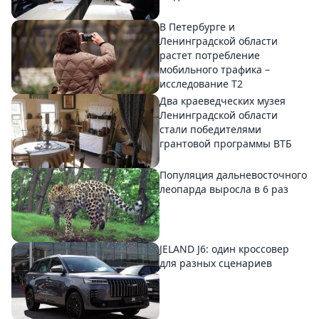
В Петербурге и
Ленинградской области
растет потребление
мобильного трафика –
исследование T2
Два краеведческих музея
Ленинградской области
стали победителями
грантовой программы ВТБ
Популяция дальневосточного
леопарда выросла в 6 раз
JELAND J6: один кроссовер
для разных сценариев