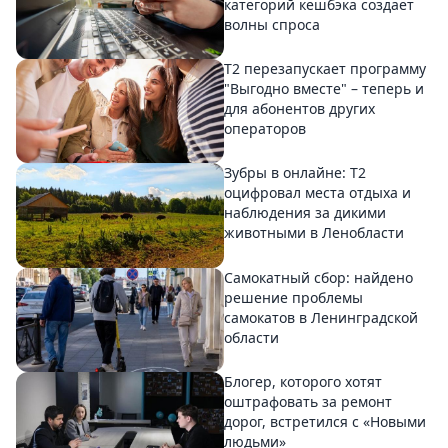
категорий кешбэка создает
волны спроса
Т2 перезапускает программу
"Выгодно вместе" – теперь и
для абонентов других
операторов
Зубры в онлайне: Т2
оцифровал места отдыха и
наблюдения за дикими
животными в Ленобласти
Самокатный сбор: найдено
решение проблемы
самокатов в Ленинградской
области
Блогер, которого хотят
оштрафовать за ремонт
дорог, встретился с «Новыми
людьми»