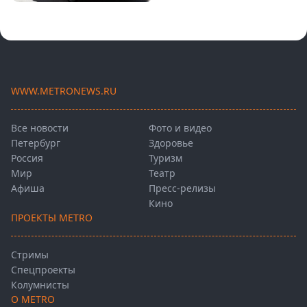
WWW.METRONEWS.RU
Все новости
Фото и видео
Петербург
Здоровье
Россия
Туризм
Мир
Театр
Афиша
Пресс-релизы
Кино
ПРОЕКТЫ METRO
Стримы
Спецпроекты
Колумнисты
О METRO