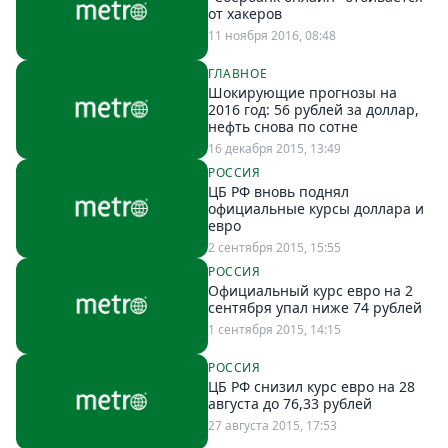
Петербург
от хакеров
Россия
11 ноября 2016, 08:48
Мир
ГЛАВНОЕ
Здоровье
Шокирующие прогнозы на
Еда
2016 год: 56 рублей за доллар,
нефть снова по сотне
Туризм
16 декабря 2015, 13:49
Мода
РОССИЯ
ЦБ РФ вновь поднял
Театр
официальные курсы доллара и
Кино
евро
2 сентября 2015, 15:55
Афиша
РОССИЯ
Книги
Официальный курс евро на 2
Выставки
сентября упал ниже 74 рублей
1 сентября 2015, 14:15
Пресс-
релизы
РОССИЯ
ЦБ РФ снизил курс евро на 28
О
августа до 76,33 рублей
Metro
27 августа 2015, 17:53
Стримы