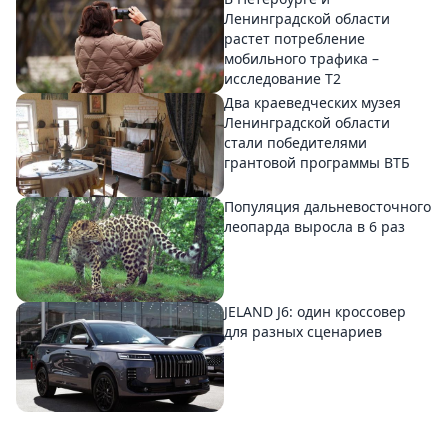
Ленинградской области
растет потребление
мобильного трафика –
исследование T2
Два краеведческих музея
Ленинградской области
стали победителями
грантовой программы ВТБ
Популяция дальневосточного
леопарда выросла в 6 раз
JELAND J6: один кроссовер
для разных сценариев