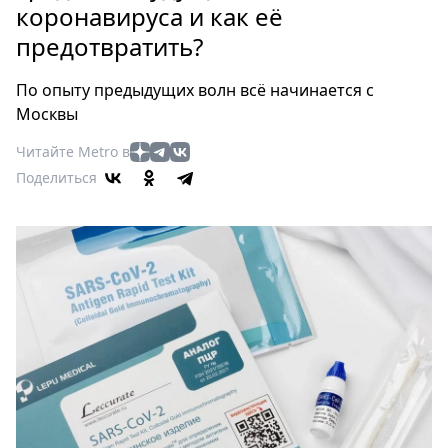
Петербург
коронавируса и как её
Россия
предотвратить?
Мир
Здоровье
По опыту предыдущих волн всё начинается с
Еда
Москвы
Туризм
Читайте Metro в
Мода
Поделиться
Театр
Кино
Афиша
Книги
Выставки
Пресс-
релизы
О
Metro
Стримы