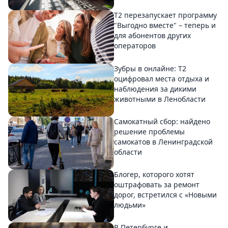
Т2 перезапускает программу
"Выгодно вместе" – теперь и
для абонентов других
операторов
Зубры в онлайне: Т2
оцифровал места отдыха и
наблюдения за дикими
животными в Ленобласти
Самокатный сбор: найдено
решение проблемы
самокатов в Ленинградской
области
Блогер, которого хотят
оштрафовать за ремонт
дорог, встретился с «Новыми
людьми»
В Петербурге и