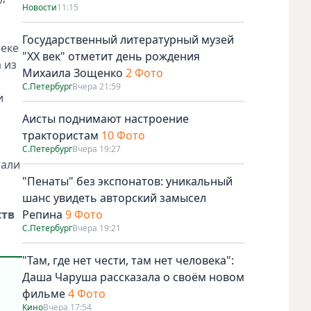
Новости
11:15
Государственный литературный музей
реке
"ХХ век" отметит день рождения
 из
Михаила Зощенко
2 Фото
С.Петербург
Вчера 21:59
и
Аисты поднимают настроение
трактористам
10 Фото
С.Петербург
Вчера 19:27
тали
"Пенаты" без экспонатов: уникальный
шанс увидеть авторский замысел
ств
Репина
9 Фото
С.Петербург
Вчера 19:21
"Там, где нет чести, там нет человека":
Даша Чаруша рассказала о своём новом
фильме
4 Фото
Кино
Вчера 17:54