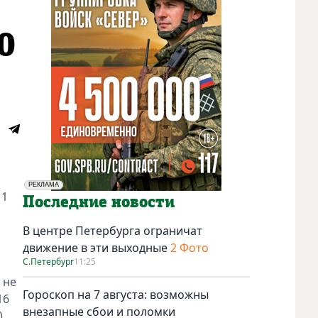
0
РЕКЛАМА
 1
Социальная реклама
Последние новости
В центре Петербурга ограничат
движение в эти выходные
2 Фото
С.Петербург
11:25
 не
Гороскоп на 7 августа: возможны
16
внезапные сбои и поломки
,