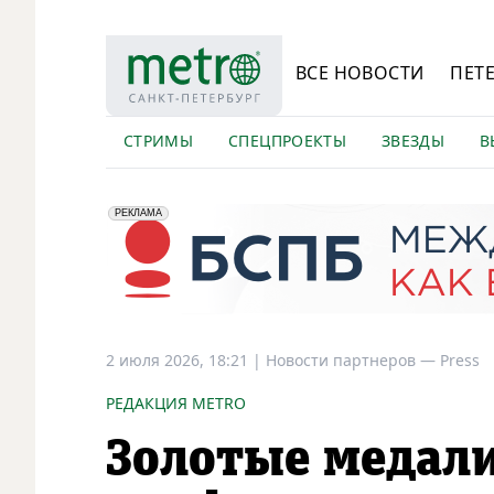
ВСЕ НОВОСТИ
ПЕТ
СТРИМЫ
СПЕЦПРОЕКТЫ
ЗВЕЗДЫ
В
erid: 2VfnxyFybV5
ПАО "Банк "Санкт-Петербург", ИНН: 7831000027
РЕКЛАМА
2 июля 2026, 18:21
|
Новости партнеров —
Press
РЕДАКЦИЯ METRO
Золотые медал