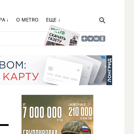
РА ↓
О METRO
ЕЩЕ ↓
 —