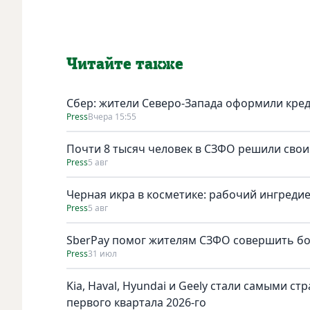
Читайте также
Сбер: жители Северо-Запада оформили кред
Press
Вчера 15:55
Почти 8 тысяч человек в СЗФО решили сво
Press
5 авг
Черная икра в косметике: рабочий ингреди
Press
5 авг
SberPay помог жителям СЗФО совершить бол
Press
31 июл
Kia, Haval, Hyundai и Geely стали самыми с
первого квартала 2026-го