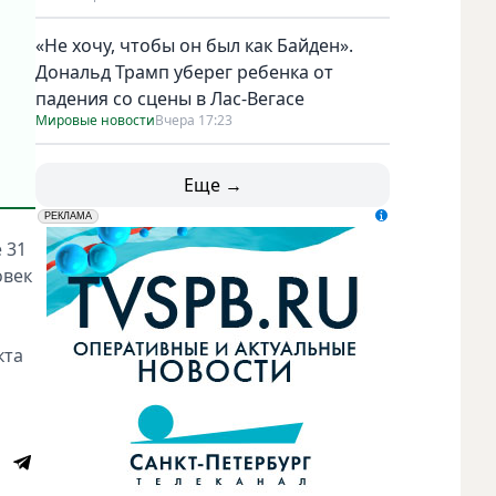
«Не хочу, чтобы он был как Байден».
Дональд Трамп уберег ребенка от
падения со сцены в Лас-Вегасе
Мировые новости
Вчера 17:23
Еще →
erid: LdtCK5udn
АО "ГАТР", ИНН: 7841320717
РЕКЛАМА
 31
овек
кта