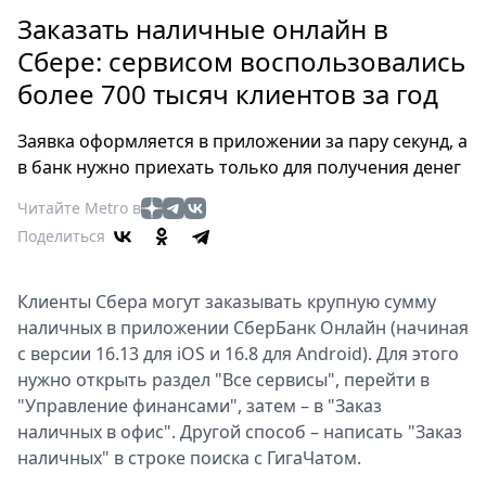
Петербург
Заказать наличные онлайн в
Россия
Сбере: сервисом воспользовались
Мир
более 700 тысяч клиентов за год
Здоровье
Еда
Заявка оформляется в приложении за пару секунд, а
Туризм
в банк нужно приехать только для получения денег
Мода
Читайте Metro в
Театр
Поделиться
Кино
Афиша
Клиенты Сбера могут заказывать крупную сумму
Книги
наличных в приложении СберБанк Онлайн (начиная
Выставки
с версии 16.13 для iOS и 16.8 для Android). Для этого
Пресс-
нужно открыть раздел "Все сервисы", перейти в
релизы
"Управление финансами", затем – в "Заказ
О
наличных в офис". Другой способ – написать "Заказ
Metro
наличных" в строке поиска с ГигаЧатом.
Стримы