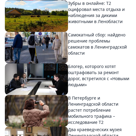
Зубры в онлайне: Т2
оцифровал места отдыха и
наблюдения за дикими
животными в Ленобласти
Самокатный сбор: найдено
решение проблемы
самокатов в Ленинградской
области
Блогер, которого хотят
оштрафовать за ремонт
дорог, встретился с «Новыми
людьми»
В Петербурге и
Ленинградской области
растет потребление
мобильного трафика –
исследование T2
Два краеведческих музея
Ленинградской области