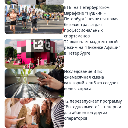
ВТБ: на Петербургском
марафоне "Пушкин –
Петербург" появится новая
беговая трасса для
профессиональных
спортсменов
Т2 включает маджентовый
режим на "Пикнике Афиши"
в Петербурге
Исследование ВТБ:
ежемесячная смена
категорий кешбэка создает
волны спроса
Т2 перезапускает программу
"Выгодно вместе" – теперь и
для абонентов других
операторов