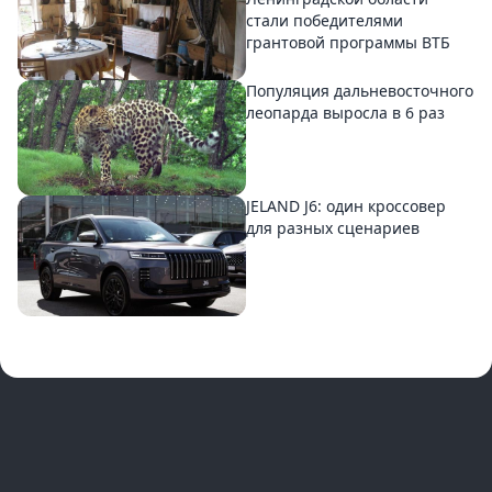
стали победителями
грантовой программы ВТБ
Популяция дальневосточного
леопарда выросла в 6 раз
JELAND J6: один кроссовер
для разных сценариев