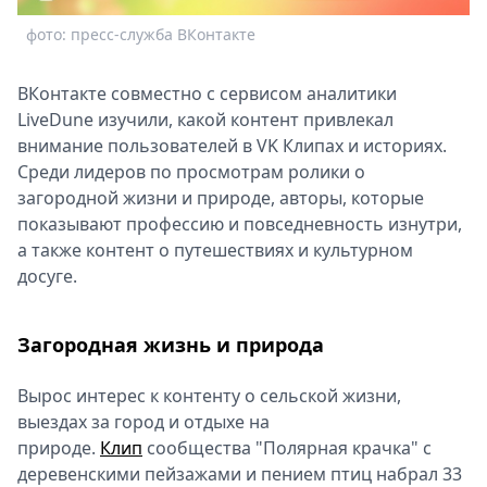
Спецпроекты
фото: пресс-служба ВКонтакте
Звезды
Выборы
ВКонтакте совместно с сервисом аналитики
2026
LiveDune изучили, какой контент привлекал
Скачай
внимание пользователей в VK Клипах и историях.
Metro
Среди лидеров по просмотрам ролики о
загородной жизни и природе, авторы, которые
показывают профессию и повседневность изнутри,
а также контент о путешествиях и культурном
досуге.
Загородная жизнь и природа
Вырос интерес к контенту о сельской жизни,
выездах за город и отдыхе на
природе.
Клип
сообщества "Полярная крачка" с
деревенскими пейзажами и пением птиц набрал 33