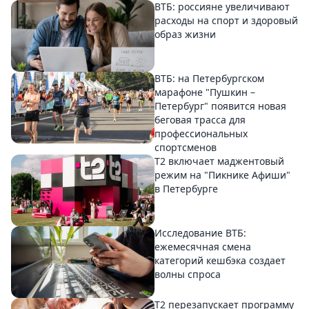
ВТБ: россияне увеличивают
расходы на спорт и здоровый
образ жизни
ВТБ: на Петербургском
марафоне "Пушкин –
Петербург" появится новая
беговая трасса для
профессиональных
спортсменов
Т2 включает маджентовый
режим на "Пикнике Афиши"
в Петербурге
Исследование ВТБ:
ежемесячная смена
категорий кешбэка создает
волны спроса
Т2 перезапускает программу