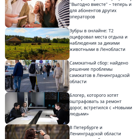
"Выгодно вместе" – теперь и
для абонентов других
операторов
Зубры в онлайне: Т2
оцифровал места отдыха и
наблюдения за дикими
животными в Ленобласти
Самокатный сбор: найдено
решение проблемы
самокатов в Ленинградской
области
Блогер, которого хотят
оштрафовать за ремонт
дорог, встретился с «Новыми
людьми»
В Петербурге и
Ленинградской области