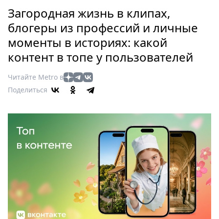
Петербург
Загородная жизнь в клипах,
Россия
блогеры из профессий и личные
Мир
моменты в историях: какой
Здоровье
контент в топе у пользователей
Еда
Туризм
Читайте Metro в
Мода
Поделиться
Театр
Кино
Афиша
Книги
Выставки
Пресс-
релизы
О
Metro
Стримы