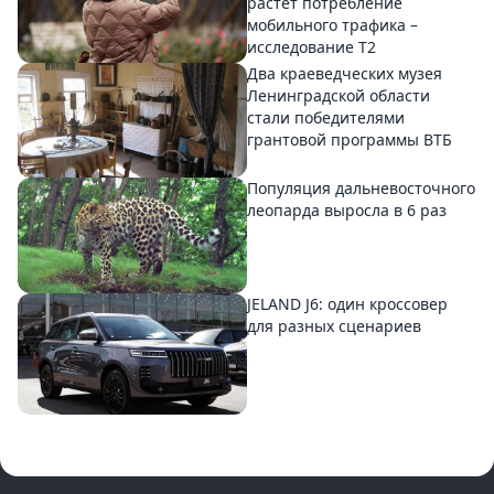
растет потребление
мобильного трафика –
исследование T2
Два краеведческих музея
Ленинградской области
стали победителями
грантовой программы ВТБ
Популяция дальневосточного
леопарда выросла в 6 раз
JELAND J6: один кроссовер
для разных сценариев