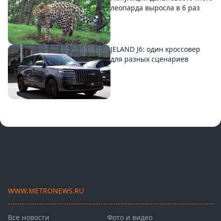
леопарда выросла в 6 раз
JELAND J6: один кроссовер
для разных сценариев
WWW.METRONEWS.RU
Все новости
Фото и видео