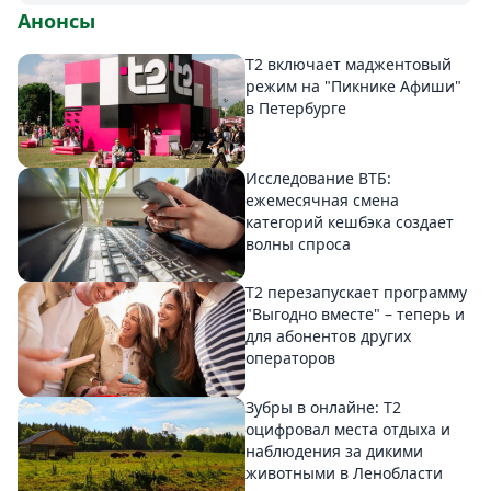
Анонсы
Т2 включает маджентовый
режим на "Пикнике Афиши"
в Петербурге
Исследование ВТБ:
ежемесячная смена
категорий кешбэка создает
волны спроса
Т2 перезапускает программу
"Выгодно вместе" – теперь и
для абонентов других
операторов
Зубры в онлайне: Т2
оцифровал места отдыха и
наблюдения за дикими
животными в Ленобласти