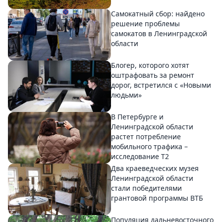
Самокатный сбор: найдено
решение проблемы
самокатов в Ленинградской
области
Блогер, которого хотят
оштрафовать за ремонт
дорог, встретился с «Новыми
людьми»
В Петербурге и
Ленинградской области
растет потребление
мобильного трафика –
исследование T2
Два краеведческих музея
Ленинградской области
стали победителями
грантовой программы ВТБ
Популяция дальневосточного