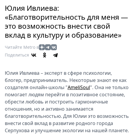
Петербург
Юлия Ивлиева:
Россия
«Благотворительность для меня —
Мир
это возможность внести свой
Здоровье
вклад в культуру и образование»
Еда
Туризм
Читайте Metro в
Мода
Поделиться
Театр
Кино
Юлия Ивлиева – эксперт в сфере психологии,
Афиша
блогер, предприниматель. Некоторые знают ее как
Книги
создателя онлайн-школы "
AmeliSoul
". Она не только
Выставки
помогает людям перейти в позитивное состояние,
Пресс-
обрести любовь и построить гармоничные
релизы
отношения, но и активно занимается
благотворительностью. Для Юлии это возможность
О
внести свой вклад в развитие родного города
Metro
Серпухова и улучшение экологии на нашей планете.
Стримы