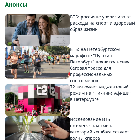
Анонсы
ВТБ: россияне увеличивают
расходы на спорт и здоровый
образ жизни
ВТБ: на Петербургском
марафоне "Пушкин –
Петербург" появится новая
беговая трасса для
профессиональных
спортсменов
Т2 включает маджентовый
режим на "Пикнике Афиши"
в Петербурге
Исследование ВТБ:
ежемесячная смена
категорий кешбэка создает
волны спроса