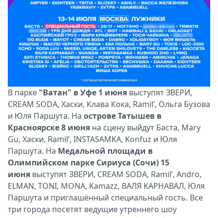
В парке
"Ватан" в Уфе 1 июня
выступят ЗВЕРИ,
CREAM SODA, Хаски, Клава Кока, Ramil’, Ольга Бузова
и Юля Паршута. На
острове Татышев в
Красноярске 8 июня
на сцену выйдут Баста, Mary
Gu, Хаски, Ramil’, INSTASAMKA, Konfuz и Юля
Паршута. На
Медальной площади в
Олимпийском парке Сириуса (Сочи) 15
июня
выступят ЗВЕРИ, CREAM SODA, Ramil’, Andro,
ELMAN, TONI, MONA, Kamazz, ВАЛЯ КАРНАВАЛ, Юля
Паршута и приглашённый специальный гость. Все
три города посетят ведущие утреннего шоу