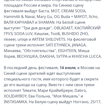
площадок России и мира. На Синюю сцену
фестиваля выйдут Баста, МОТ, CREAM SODA,
HammAli & Navai, Mary Gu, OG Buda + MAYOT, Xcho,
ВАЛЯ КАРНАВАЛ и SHAMAN. На Белой сцене
выступят "Три дня дождя", OBLADAET, КАСПИЙСКИЙ
ГРУЗ, SODA LUV, Кишлаĸ, Toxi$, BUSHIDO ZHO,
nkeeei, uniqe и ARTEM SHILOVETS. На фиолетовой
сцене треки исполнят SATI ETHNICA, JANAGA,
Минаева, "Обстоятельства", EIGHTEEN, Миша
Хорев, ВЕСНУШКА, DAASHA, 5УТРА и KHVICHA LUCCA.
В последний день фестиваля,
14 июля
, в Москве на
Синей сцене зрителей ждёт выступление
специального гостя, имя которого будет в секрете
до его выхода на сцену. Вместе с ним свои треки
исполнят Тимати, Мари Краймбрери, Dabro,
XOLIDAYBOY, Ева Польна, "Моя Мишель" и
INSTASAMKA. На Белую сцену выйдут Ноггано, 25/17,