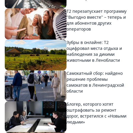
Т2 перезапускает программу
"Выгодно вместе" – теперь и
для абонентов других
операторов
Зубры в онлайне: Т2
оцифровал места отдыха и
наблюдения за дикими
животными в Ленобласти
Самокатный сбор: найдено
решение проблемы
самокатов в Ленинградской
области
Блогер, которого хотят
оштрафовать за ремонт
дорог, встретился с «Новыми
людьми»