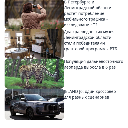
В Петербурге и
Ленинградской области
растет потребление
мобильного трафика –
исследование T2
Два краеведческих музея
Ленинградской области
стали победителями
грантовой программы ВТБ
Популяция дальневосточного
леопарда выросла в 6 раз
JELAND J6: один кроссовер
для разных сценариев