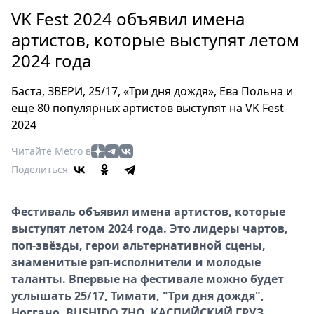
Петербург
VK Fest 2024 объявил имена
Россия
артистов, которые выступят летом
Мир
2024 года
Здоровье
Еда
Баста, ЗВЕРИ, 25/17, «Три дня дождя», Ева Польна и
Туризм
ещё 80 популярных артистов выступят на VK Fest
Мода
2024
Театр
Читайте Metro в
Кино
Поделиться
Афиша
Книги
Фестиваль объявил имена артистов, которые
Выставки
выступят летом 2024 года. Это лидеры чартов,
Пресс-
поп-звёзды, герои альтернативной сцены,
релизы
знаменитые рэп-исполнители и молодые
О
таланты. Впервые на фестивале можно будет
Metro
услышать 25/17, Тимати, "Три дня дождя",
Ноггано, BUSHIDO ZHO, КАСПИЙСКИЙ ГРУЗ,
Стримы