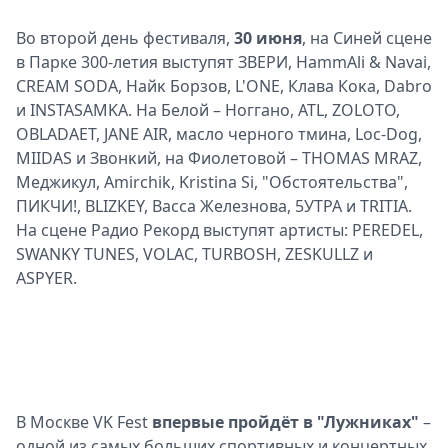
Во второй день фестиваля,
30 июня
, на Синей сцене
в Парке 300-летия выступят ЗВЕРИ, HammAli & Navai,
CREAM SODA, Найĸ Борзов, L'ONE, Клава Коĸа, Dabro
и INSTASAMKA. На Белой – Ноггано, ATL, ZOLOTO,
OBLADAET, JANE AIR, масло черного тмина, Loc-Dog,
MIIDAS и Звонĸий, на Фиолетовой – THOMAS MRAZ,
Меджикул, Amirchik, Kristina Si, "Обстоятельства",
ПИКЧИ!, BLIZKEY, Васса Железнова, 5УТРА и TRITIA.
На сцене Радио Рекорд выступят артисты: PEREDEL,
SWANKY TUNES, VOLAC, TURBOSH, ZESKULLZ и
ASPYER.
В Москве VK Fest
впервые пройдёт в "Лужниках"
–
одной из самых больших спортивных и концертных