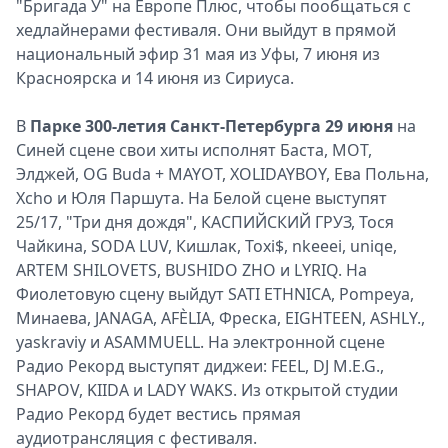
"Бригада У" на Европе Плюс, чтобы пообщаться с
хедлайнерами фестиваля. Они выйдут в прямой
национальный эфир 31 мая из Уфы, 7 июня из
Красноярска и 14 июня из Сириуса.
В
Парке 300-летия Санкт-Петербурга 29 июня
на
Синей сцене свои хиты исполнят Баста, МОТ,
Элджей, OG Buda + MAYOT, XOLIDAYBOY, Ева Польна,
Xcho и Юля Паршута. На Белой сцене выступят
25/17, "Три дня дождя", КАСПИЙСКИЙ ГРУЗ, Тося
Чайкина, SODA LUV, Кишлаĸ, Toxi$, nkeeei, uniqe,
ARTEM SHILOVETS, BUSHIDO ZHO и LYRIQ. На
Фиолетовую сцену выйдут SATI ETHNICA, Pompeya,
Минаева, JANAGA, AFÈLIA, Фресĸа, EIGHTEEN, ASHLY.,
yaskraviy и ASAMMUELL. На электронной сцене
Радио Рекорд выступят диджеи: FEEL, DJ M.E.G.,
SHAPOV, KIIDA и LADY WAKS. Из открытой студии
Радио Рекорд будет вестись прямая
аудиотрансляция с фестиваля.