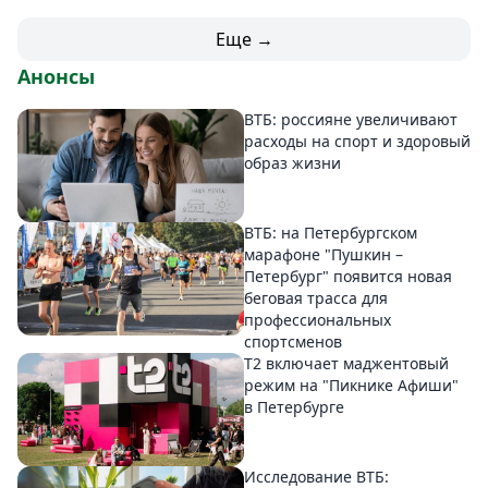
Еще →
Анонсы
ВТБ: россияне увеличивают
расходы на спорт и здоровый
образ жизни
ВТБ: на Петербургском
марафоне "Пушкин –
Петербург" появится новая
беговая трасса для
профессиональных
спортсменов
Т2 включает маджентовый
режим на "Пикнике Афиши"
в Петербурге
Исследование ВТБ: