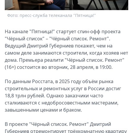
Спецпроекты
Звезды
Фото: пресс-служба телеканала "Пятница!"
Выборы
2026
На канале "Пятница!" стартует спин-офф проекта
Скачай
"Чёрный список" – "Чёрный список. Ремонт".
Metro
Ведущий Дмитрий Губерниев покажет, чем на
самом деле занимаются строители, когда хозяев нет
дома. Премьера реалити "Чёрный список. Ремонт"
(16+) состоится во вторник, 28 апреля, в 19:00.
По данным Росстата, в 2025 году объём рынка
строительных и ремонтных услуг в России достиг
18,8 трлн рублей. Однако заказчики часто
сталкиваются с недобросовестными мастерами,
завышенными ценами и браком.
В проекте "Чёрный список. Ремонт" Дмитрий
Губерниев отремонтирует трёхкомнатную квартиру