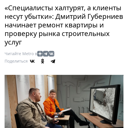
Петербург
«Специалисты халтурят, а клиенты
Россия
несут убытки»: Дмитрий Губерниев
Мир
начинает ремонт квартиры и
Здоровье
проверку рынка строительных
Еда
Туризм
услуг
Мода
Читайте Metro в
Театр
Поделиться
Кино
Афиша
Книги
Выставки
Пресс-
релизы
О
Metro
Стримы