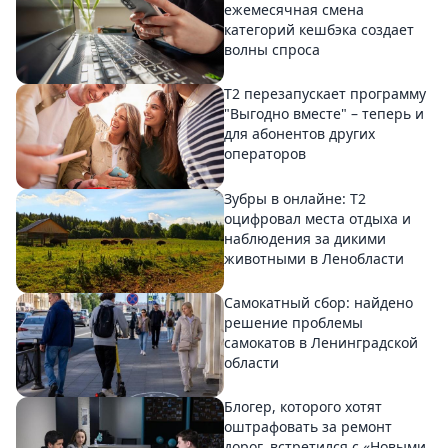
ежемесячная смена
категорий кешбэка создает
волны спроса
Т2 перезапускает программу
"Выгодно вместе" – теперь и
для абонентов других
операторов
Зубры в онлайне: Т2
оцифровал места отдыха и
наблюдения за дикими
животными в Ленобласти
Самокатный сбор: найдено
решение проблемы
самокатов в Ленинградской
области
Блогер, которого хотят
оштрафовать за ремонт
дорог, встретился с «Новыми