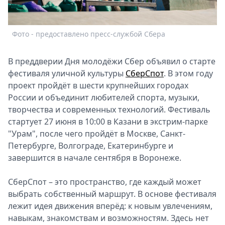
Спецпроекты
Звезды
Фото - предоставлено пресс-службой Сбера
Ф
Выборы
2026
Скачай
В преддверии Дня молодёжи Сбер объявил о старте
Metro
фестиваля уличной культуры
СберСпот
. В этом году
проект пройдёт в шести крупнейших городах
России и объединит любителей спорта, музыки,
творчества и современных технологий. Фестиваль
стартует 27 июня в 10:00 в Казани в экстрим-парке
"Урам", после чего пройдёт в Москве, Санкт-
Петербурге, Волгограде, Екатеринбурге и
завершится в начале сентября в Воронеже.
СберСпот – это пространство, где каждый может
выбрать собственный маршрут. В основе фестиваля
лежит идея движения вперёд: к новым увлечениям,
навыкам, знакомствам и возможностям. Здесь нет