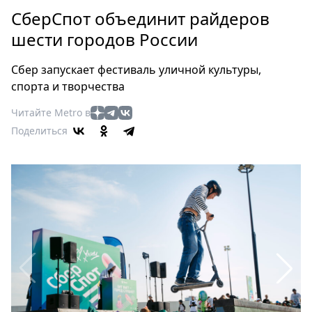
Петербург
СберСпот объединит райдеров
Россия
шести городов России
Мир
Здоровье
Сбер запускает фестиваль уличной культуры,
Еда
спорта и творчества
Туризм
Читайте Metro в
Мода
Поделиться
Театр
Кино
Афиша
Книги
Выставки
Пресс-
релизы
О
Metro
Стримы