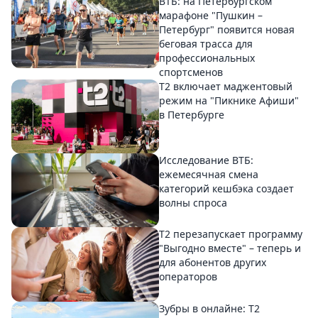
ВТБ: на Петербургском
марафоне "Пушкин –
Петербург" появится новая
беговая трасса для
профессиональных
спортсменов
Т2 включает маджентовый
режим на "Пикнике Афиши"
в Петербурге
Исследование ВТБ:
ежемесячная смена
категорий кешбэка создает
волны спроса
Т2 перезапускает программу
"Выгодно вместе" – теперь и
для абонентов других
операторов
Зубры в онлайне: Т2