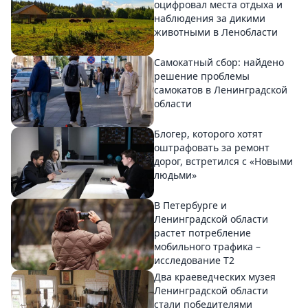
оцифровал места отдыха и
наблюдения за дикими
животными в Ленобласти
Самокатный сбор: найдено
решение проблемы
самокатов в Ленинградской
области
Блогер, которого хотят
оштрафовать за ремонт
дорог, встретился с «Новыми
людьми»
В Петербурге и
Ленинградской области
растет потребление
мобильного трафика –
исследование T2
Два краеведческих музея
Ленинградской области
стали победителями