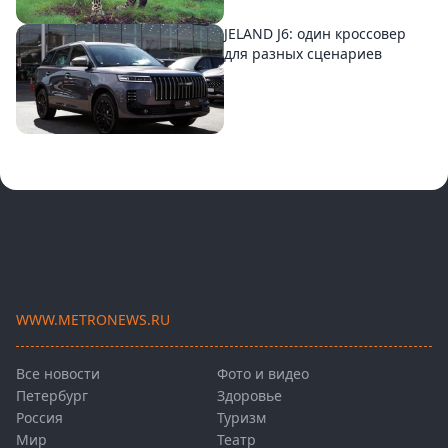
JELAND J6: один кроссовер
для разных сценариев
WWW.METRONEWS.RU
Все новости
Фото и видео
Петербург
Здоровье
Россия
Туризм
Мир
Театр