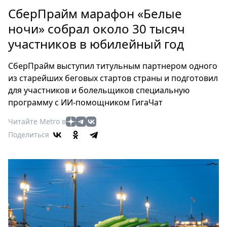
Петербург
СберПрайм марафон «Белые
Россия
ночи» собрал около 30 тысяч
Мир
участников в юбилейный год
Здоровье
Еда
СберПрайм выступил титульным партнером одного
Туризм
из старейших беговых стартов страны и подготовил
Мода
для участников и болельщиков специальную
Театр
программу с ИИ-помощником ГигаЧат
Кино
Читайте Metro в
Афиша
Поделиться
Книги
Выставки
Пресс-
релизы
О
Metro
Стримы