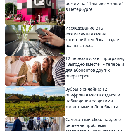
режим на "Пикнике Афиши"
в Петербурге
Исследование ВТБ:
ежемесячная смена
категорий кешбэка создает
волны спроса
Т2 перезапускает программу
"Выгодно вместе" – теперь и
для абонентов других
операторов
Зубры в онлайне: Т2
оцифровал места отдыха и
наблюдения за дикими
животными в Ленобласти
Самокатный сбор: найдено
решение проблемы