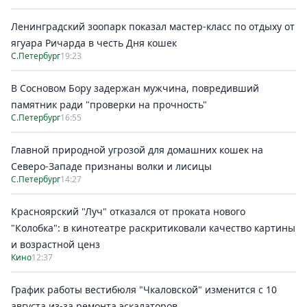
Ленинградский зоопарк показал мастер-класс по отдыху от
ягуара Ричарда в честь Дня кошек
С.Петербург
19:23
В Сосновом Бору задержан мужчина, повредивший
памятник ради "проверки на прочность"
С.Петербург
16:55
Главной природной угрозой для домашних кошек на
Северо-Западе признаны волки и лисицы
С.Петербург
14:27
Красноярский "Луч" отказался от проката нового
"Колобка": в кинотеатре раскритиковали качество картины
и возрастной ценз
Кино
12:37
График работы вестибюля "Чкаловской" изменится с 10
августа из-за ремонта эскалаторов