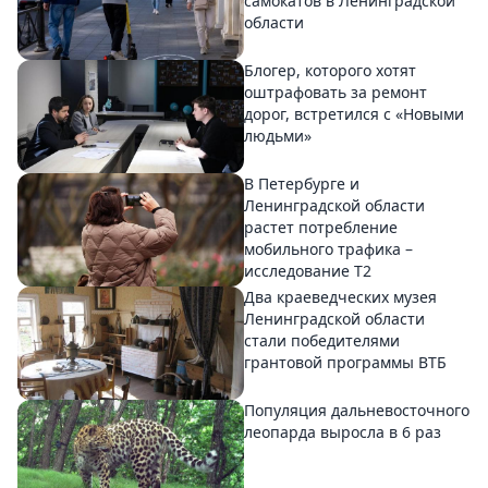
самокатов в Ленинградской
области
Блогер, которого хотят
оштрафовать за ремонт
дорог, встретился с «Новыми
людьми»
В Петербурге и
Ленинградской области
растет потребление
мобильного трафика –
исследование T2
Два краеведческих музея
Ленинградской области
стали победителями
грантовой программы ВТБ
Популяция дальневосточного
леопарда выросла в 6 раз