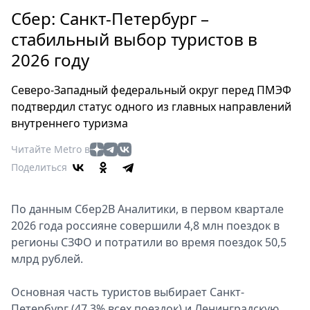
Петербург
Сбер: Санкт-Петербург –
Россия
стабильный выбор туристов в
Мир
2026 году
Здоровье
Еда
Северо-Западный федеральный округ перед ПМЭФ
Туризм
подтвердил статус одного из главных направлений
Мода
внутреннего туризма
Театр
Читайте Metro в
Кино
Поделиться
Афиша
Книги
По данным Сбер2В Аналитики, в первом квартале
Выставки
2026 года россияне совершили 4,8 млн поездок в
Пресс-
регионы СЗФО и потратили во время поездок 50,5
релизы
млрд рублей.
О
Metro
Основная часть туристов выбирает Санкт-
Петербург (47,3% всех поездок) и Ленинградскую
Стримы