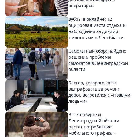
операторов
Зубры в онлайне: Т2
оцифровал места отдыха и
наблюдения за дикими
животными в Ленобласти
Самокатный сбор: найдено
решение проблемы
самокатов в Ленинградской
области
Блогер, которого хотят
оштрафовать за ремонт
дорог, встретился с «Новыми
людьми»
В Петербурге и
Ленинградской области
растет потребление
мобильного трафика –