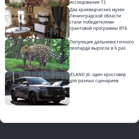
исследование T2
Два краеведческих музея
Ленинградской области
стали победителями
грантовой программы ВТБ
Популяция дальневосточного
леопарда выросла в 6 раз
JELAND J6: один кроссовер
для разных сценариев