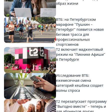
образ жизни
ВТБ: на Петербургском
марафоне "Пушкин –
Петербург" появится новая
беговая трасса для
профессиональных
спортсменов
Т2 включает маджентовый
режим на "Пикнике Афиши"
в Петербурге
Исследование ВТБ:
ежемесячная смена
категорий кешбэка создает
волны спроса
Т2 перезапускает программу
"Выгодно вместе" – теперь и
для абонентов других