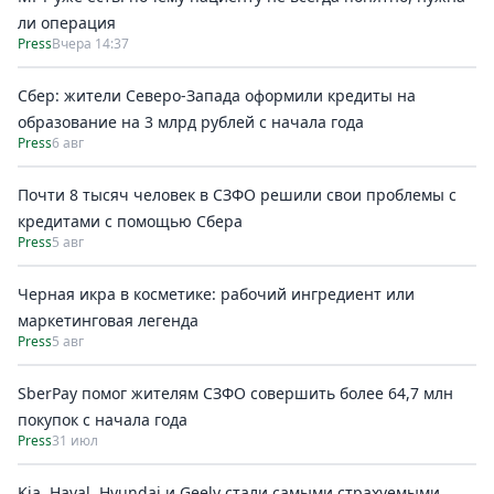
ли операция
Press
Вчера 14:37
Сбер: жители Северо-Запада оформили кредиты на
образование на 3 млрд рублей с начала года
Press
6 авг
Почти 8 тысяч человек в СЗФО решили свои проблемы с
кредитами с помощью Сбера
Press
5 авг
Черная икра в косметике: рабочий ингредиент или
маркетинговая легенда
Press
5 авг
SberPay помог жителям СЗФО совершить более 64,7 млн
покупок c начала года
Press
31 июл
Kia, Haval, Hyundai и Geely стали самыми страхуемыми