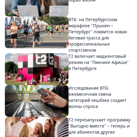
ВТБ: на Петербургском
марафоне "Пушкин –
Петербург" появится новая
беговая трасса для
профессиональных
спортсменов
Т2 включает маджентовый
режим на "Пикнике Афиши"
в Петербурге
Исследование ВТБ:
ежемесячная смена
категорий кешбэка создает
волны спроса
Т2 перезапускает программу
"Выгодно вместе" – теперь и
для абонентов других