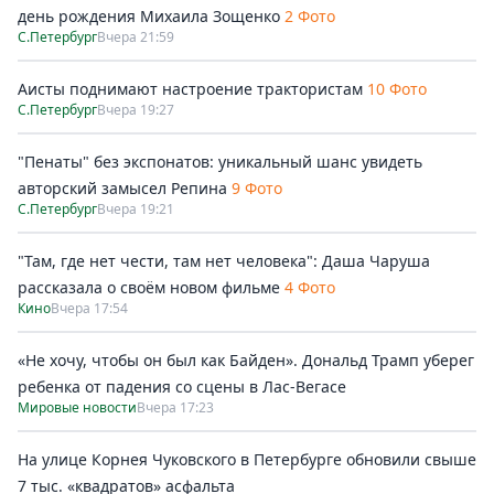
день рождения Михаила Зощенко
2 Фото
С.Петербург
Вчера 21:59
Аисты поднимают настроение трактористам
10 Фото
С.Петербург
Вчера 19:27
"Пенаты" без экспонатов: уникальный шанс увидеть
авторский замысел Репина
9 Фото
С.Петербург
Вчера 19:21
"Там, где нет чести, там нет человека": Даша Чаруша
рассказала о своём новом фильме
4 Фото
Кино
Вчера 17:54
«Не хочу, чтобы он был как Байден». Дональд Трамп уберег
ребенка от падения со сцены в Лас-Вегасе
Мировые новости
Вчера 17:23
На улице Корнея Чуковского в Петербурге обновили свыше
7 тыс. «квадратов» асфальта