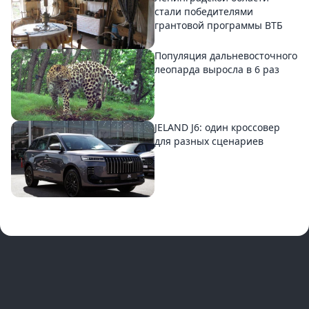
стали победителями
грантовой программы ВТБ
Популяция дальневосточного
леопарда выросла в 6 раз
JELAND J6: один кроссовер
для разных сценариев