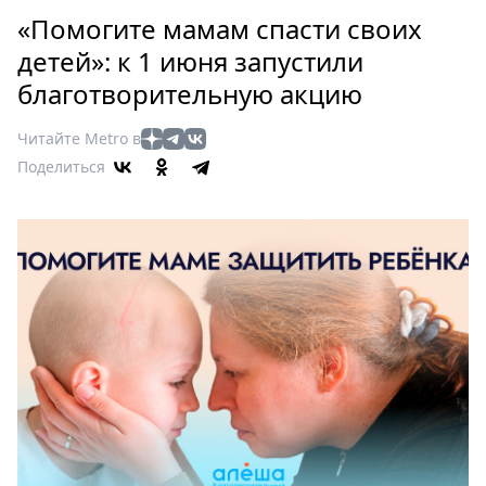
Петербург
«Помогите мамам спасти своих
Россия
детей»: к 1 июня запустили
Мир
благотворительную акцию
Здоровье
Еда
Читайте Metro в
Туризм
Поделиться
Мода
Театр
Кино
Афиша
Книги
Выставки
Пресс-
релизы
О
Metro
Стримы