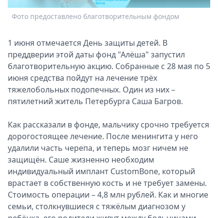
Спецпроекты
Фото предоставлено благотворительным фондом
Звезды
Выборы
1 июня отмечается День защиты детей. В
2026
преддверии этой даты фонд "Алёша" запустил
Скачай
благотворительную акцию. Собранные с 28 мая по 5
Metro
июня средства пойдут на лечение трёх
тяжелобольных подопечных. Один из них –
пятилетний житель Петербурга Саша Багров.
Как рассказали в фонде, мальчику срочно требуется
дорогостоящее лечение. После менингита у него
удалили часть черепа, и теперь мозг ничем не
защищён. Саше жизненно необходим
индивидуальный имплант CustomBone, который
врастает в собственную кость и не требует замены.
Стоимость операции – 4,8 млн рублей. Как и многие
семьи, столкнувшиеся с тяжёлым диагнозом у