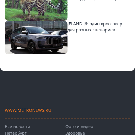
JELAND J6: один кроссовер
для разных сценариев
WWW.METRONEWS.RU
Все новости
Фото и видео
Петербург
Здоровье