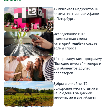
Т2 включает маджентовый
режим на "Пикнике Афиши"
в Петербурге
Исследование ВТБ:
ежемесячная смена
категорий кешбэка создает
волны спроса
Т2 перезапускает программу
"Выгодно вместе" – теперь и
для абонентов других
операторов
Зубры в онлайне: Т2
оцифровал места отдыха и
наблюдения за дикими
животными в Ленобласти