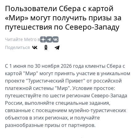
Петербург
Пользователи Сбера с картой
Россия
«Мир» могут получить призы за
Мир
путешествия по Северо-Западу
Здоровье
Еда
Читайте Metro в
Туризм
Поделиться
Мода
Театр
С 1 июня по 30 ноября 2026 года клиенты Сбера с
Кино
картой "Мир" могут принять участие в уникальном
Афиша
проекте "Туристический Привет" от российской
Книги
платежной системы "Мир". Условие простое:
Выставки
путешествуйте по шести регионам Северо-Запада
России, выполняйте специальные задания,
Пресс-
связанные с посещением музейно-туристических
релизы
объектов в этих регионах, и получайте
О
разнообразные призы от партнеров.
Metro
Стримы