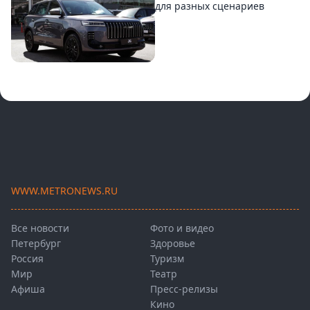
для разных сценариев
WWW.METRONEWS.RU
Все новости
Фото и видео
Петербург
Здоровье
Россия
Туризм
Мир
Театр
Афиша
Пресс-релизы
Кино