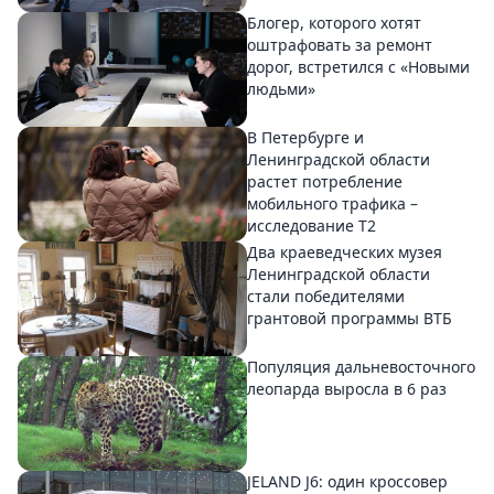
Блогер, которого хотят
оштрафовать за ремонт
дорог, встретился с «Новыми
людьми»
В Петербурге и
Ленинградской области
растет потребление
мобильного трафика –
исследование T2
Два краеведческих музея
Ленинградской области
стали победителями
грантовой программы ВТБ
Популяция дальневосточного
леопарда выросла в 6 раз
JELAND J6: один кроссовер