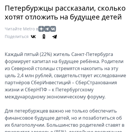
Петербург
Петербуржцы рассказали, сколько
Россия
хотят отложить на будущее детей
Мир
Здоровье
Читайте Metro в
Еда
Поделиться
Туризм
Мода
Каждый пятый (22%) житель Санкт-Петербурга
Театр
формирует капитал на будущее ребёнка. Родители
Кино
из Северной столицы стремятся накопить на эту
Афиша
цель 2,4 млн рублей, свидетельствует исследование
Книги
партнёров СберИнвестиций – СберСтрахования
жизни и СберНПФ – к Петербургскому
Выставки
международному экономическому форуму.
Пресс-
релизы
Для петербуржцев важно не только обеспечить
О
финансовое будущее детей, но и позаботиться об
Metro
их благополучии. Большинство родителей ставят в
Стримы