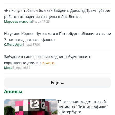
«Не хочу, чтобы он был как Байден». Дональд Трамп уберег
ребенка от падения со сцены в Лас-Вегасе
Мировые новости
Вчера 17:23
На улице Корнея Чуковского в Петербурге обновили свыше
7 тыс. «квадратов» асфальта
С.Петербург
Вчера 17:01
Забудьте о синих: осенью модницы будут носить
коричневые джинсы
6 Фото
Мода
Вчера 16:32
Еще →
Анонсы
Т2 включает маджентовый
режим на "Пикнике Афиши"
в Петербурге