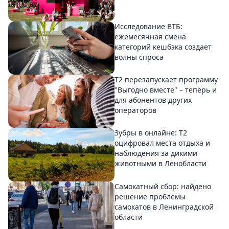
Исследование ВТБ:
ежемесячная смена
категорий кешбэка создает
волны спроса
Т2 перезапускает программу
"Выгодно вместе" – теперь и
для абонентов других
операторов
Зубры в онлайне: Т2
оцифровал места отдыха и
наблюдения за дикими
животными в Ленобласти
Самокатный сбор: найдено
решение проблемы
самокатов в Ленинградской
области