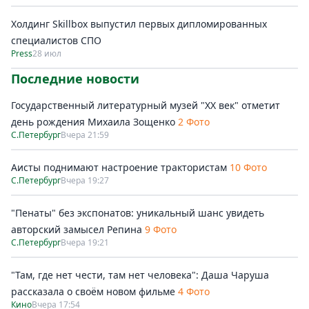
Холдинг Skillbox выпустил первых дипломированных
специалистов СПО
Press
28 июл
Последние новости
Государственный литературный музей "ХХ век" отметит
день рождения Михаила Зощенко
2 Фото
С.Петербург
Вчера 21:59
Аисты поднимают настроение трактористам
10 Фото
С.Петербург
Вчера 19:27
"Пенаты" без экспонатов: уникальный шанс увидеть
авторский замысел Репина
9 Фото
С.Петербург
Вчера 19:21
"Там, где нет чести, там нет человека": Даша Чаруша
рассказала о своём новом фильме
4 Фото
Кино
Вчера 17:54