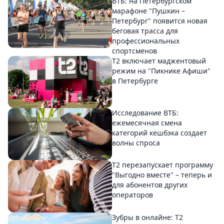
ВТБ: на Петербургском
марафоне "Пушкин –
Петербург" появится новая
беговая трасса для
профессиональных
спортсменов
Т2 включает маджентовый
режим на "Пикнике Афиши"
в Петербурге
Исследование ВТБ:
ежемесячная смена
категорий кешбэка создает
волны спроса
Т2 перезапускает программу
"Выгодно вместе" – теперь и
для абонентов других
операторов
Зубры в онлайне: Т2