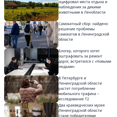
оцифровал места отдыха и
наблюдения за дикими
животными в Ленобласти
Самокатный сбор: найдено
решение проблемы
самокатов в Ленинградской
области
Блогер, которого хотят
оштрафовать за ремонт
дорог, встретился с «Новыми
людьми»
В Петербурге и
Ленинградской области
растет потребление
мобильного трафика –
исследование T2
Два краеведческих музея
Ленинградской области
стали победителями