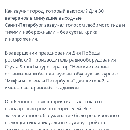
Спецпроекты
Как звучит город, который выстоял? Для 30
Звезды
ветеранов в минувшие выходные
Выборы
Санкт-Петербург зазвучал голосом любимого гида и
2026
тихими набережными – без суеты, крика
Скачай
и напряжения.
Metro
В завершении празднования Дня Победы
российский производитель радиооборудования
CrystalSound и туроператор "Невские сезоны"
организовали бесплатную автобусную экскурсию
"Мифы и легенды Петербурга" для жителей, а
именно ветеранов-блокадников.
Особенностью мероприятия стал отказ от
стандартных громкоговорителей. Все
экскурсионное обслуживание было реализовано с
помощью индивидуальных аудиоустройств.
Техническое решение позволило участникам