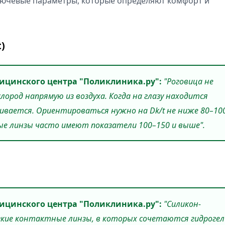
лючевые параметры, которые определяют комфорт и
)
ицинского центра "Поликлиника.ру":
"Роговица не
лород напрямую из воздуха. Когда на глазу находится
чивается. Ориентироваться нужно на Dk/t не ниже 80–10
вые линзы часто имеют показатели 100–150 и выше".
ицинского центра "Поликлиника.ру":
"Силикон-
гкие контактные линзы, в которых сочетаются гидрогел