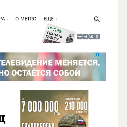
РА ↓
О METRO
ЕЩЕ ↓
ц