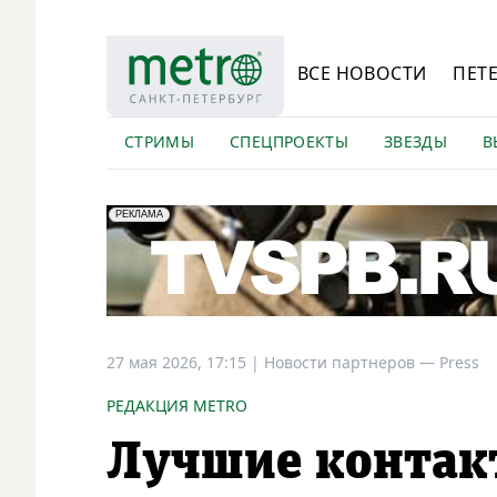
ВСЕ НОВОСТИ
ПЕТ
СТРИМЫ
СПЕЦПРОЕКТЫ
ЗВЕЗДЫ
В
erid: LdtCK5Efv
АО "ГАТР", ИНН: 7841320717
РЕКЛАМА
27 мая 2026, 17:15
|
Новости партнеров —
Press
РЕДАКЦИЯ METRO
Лучшие контак