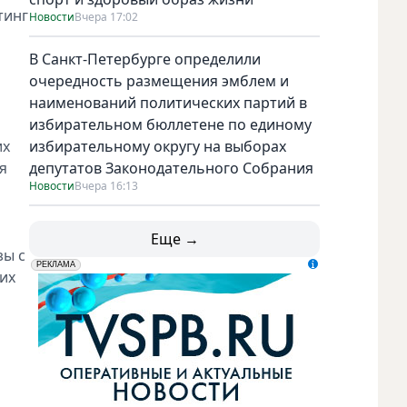
тинг
Новости
Вчера 17:02
В Санкт-Петербурге определили
очередность размещения эмблем и
наименований политических партий в
избирательном бюллетене по единому
их
избирательному округу на выборах
я
депутатов Законодательного Собрания
Новости
Вчера 16:13
Еще →
зы с
erid: LdtCK5udn
АО "ГАТР", ИНН: 7841320717
РЕКЛАМА
их