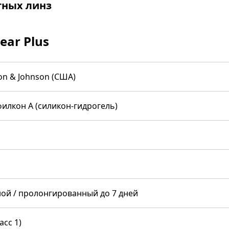
тных линз
ear Plus
on & Johnson (США)
илкон А (силикон-гидрогель)
ой / пролонгированный до 7 дней
асс 1)