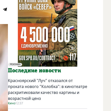
РЕКЛАМА
Социальная реклама
Последние новости
Красноярский "Луч" отказался от
проката нового "Колобка": в кинотеатре
раскритиковали качество картины и
возрастной ценз
Кино
12:37