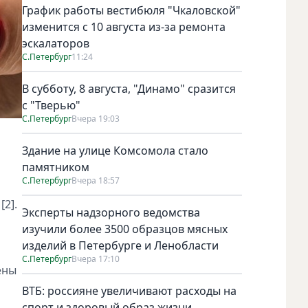
График работы вестибюля "Чкаловской"
изменится с 10 августа из-за ремонта
эскалаторов
С.Петербург
11:24
В субботу, 8 августа, "Динамо" сразится
с "Тверью"
С.Петербург
Вчера 19:03
Здание на улице Комсомола стало
памятником
С.Петербург
Вчера 18:57
2].
Эксперты надзорного ведомства
изучили более 3500 образцов мясных
изделий в Петербурге и Ленобласти
С.Петербург
Вчера 17:10
ены
ВТБ: россияне увеличивают расходы на
спорт и здоровый образ жизни