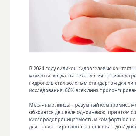
В 2024 году силикон-гидрогелевые контактн
момента, когда эта технология произвела р
гидрогель стал золотым стандартом для ли
исследования, 86% всех линз пролонгирова
Месячные линзы – разумный компромисс ме
обходятся дешевле однодневок, при этом 
кислородопроницаемость и комфортное нош
для пролонгированного ношения – до 7 дней