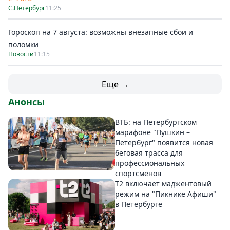
С.Петербург
11:25
Гороскоп на 7 августа: возможны внезапные сбои и
поломки
Новости
11:15
Еще →
Анонсы
ВТБ: на Петербургском
марафоне "Пушкин –
Петербург" появится новая
беговая трасса для
профессиональных
спортсменов
Т2 включает маджентовый
режим на "Пикнике Афиши"
в Петербурге