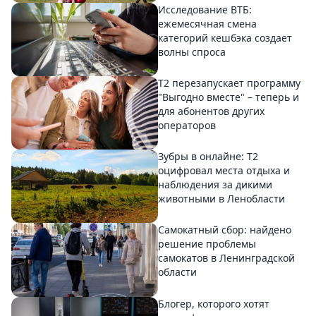
Исследование ВТБ:
ежемесячная смена
категорий кешбэка создает
волны спроса
Т2 перезапускает программу
"Выгодно вместе" – теперь и
для абонентов других
операторов
Зубры в онлайне: Т2
оцифровал места отдыха и
наблюдения за дикими
животными в Ленобласти
Самокатный сбор: найдено
решение проблемы
самокатов в Ленинградской
области
Блогер, которого хотят