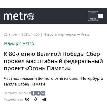
Все
25 апреля 2025, 14:50
|
Новости партнеров —
Press
новости
РЕДАКЦИЯ METRO
Петербург
К 80-летию Великой Победы Сбер
Россия
провёл масштабный федеральный
Мир
проект «Огонь Памяти»
Здоровье
Еда
Частица пламени Вечного огня из Санкт-Петербурга
Туризм
зажгла Огонь Памяти
Мода
Читайте Metro в
Театр
Поделиться
Кино