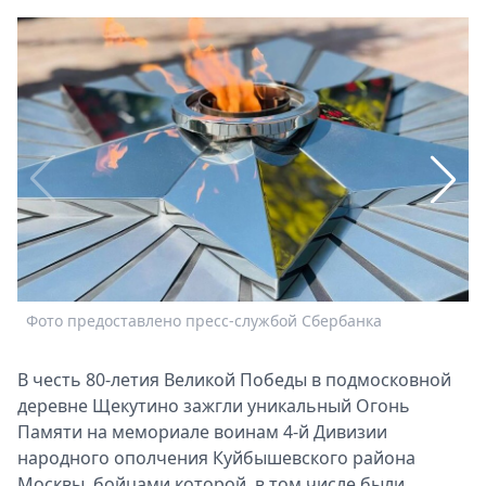
Афиша
Книги
Выставки
Пресс-
релизы
О
Metro
Стримы
Спецпроекты
Звезды
Выборы
2026
Фото предоставлено пресс-службой Сбербанка
Ф
Скачай
Metro
В честь 80-летия Великой Победы в подмосковной
деревне Щекутино зажгли уникальный Огонь
Памяти на мемориале воинам 4-й Дивизии
народного ополчения Куйбышевского района
Москвы, бойцами которой, в том числе были